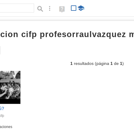
Búsqueda avanzada
Ayuda
(en
ventana
nueva)
cion cifp profesorraulvazquez 
Tipo de contenido:
1
resultados (página
1
de
1
)
ú?
ifp
aciones