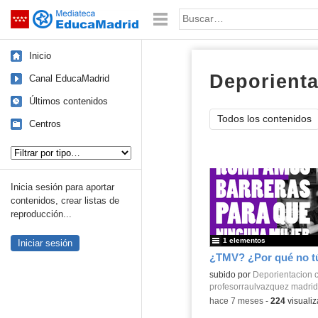
Mediateca de EducaMadrid
Saltar navegación
Palabra o frase:
Inicio
Deporienta
Canal EducaMadrid
Últimos contenidos
Todos los contenidos
Centros
Tipo de contenido:
Inicia sesión para aportar
contenidos, crear listas de
reproducción...
1 elementos
Iniciar sesión
¿TMV? ¿Por qué no t
subido por
Deporientacion c
profesorraulvazquez madrid
-
hace 7 meses
-
224
visualiz