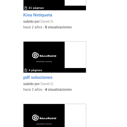
21 páginas
Kiva Netiqueta
subido por
David G.
-
hace 2 años
-
5
visualizaciones
4 páginas
pdf soluciones
subido por
David G.
-
hace 2 años
-
4
visualizaciones