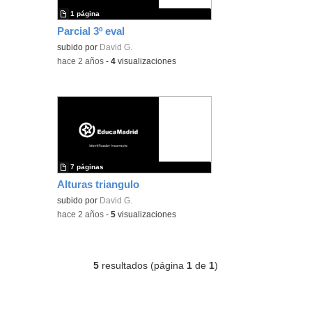
1 página
Parcial 3º eval
subido por
David G.
-
hace 2 años
-
4
visualizaciones
7 páginas
Alturas triangulo
subido por
David G.
-
hace 2 años
-
5
visualizaciones
5
resultados (página
1
de
1
)