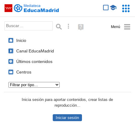
Mediateca de EducaMadrid
Saltar navegación
Servic
Educa
Palabra o frase:
Búsqueda avanzada
Ayuda
(en
ventana
Inicio
nueva)
Canal EducaMadrid
Últimos contenidos
Centros
Tipo de contenido:
Inicia sesión para aportar contenidos, crear listas de
reproducción...
Iniciar sesión