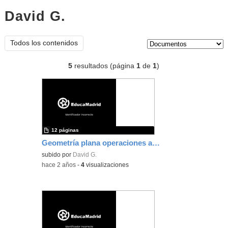
David G.
documentos
Tipo de contenido:
Todos los contenidos
5
resultados (página
1
de
1
)
12 páginas
Geometría plana operaciones angulos
subido por
David G.
-
hace 2 años
-
4
visualizaciones