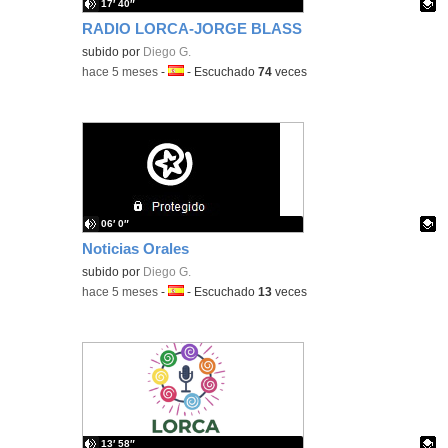
17′ 40″
RADIO LORCA-JORGE BLASS
Contenido educativo.
subido por
Diego G.
-
hace 5 meses
-
Idioma:
-
Escuchado
74
veces
06′ 0″
Noticias Orales
Contenido educativo.
subido por
Diego G.
-
hace 5 meses
-
Idioma:
-
Escuchado
13
veces
13′ 58″