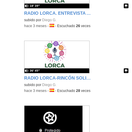
18′ 39″
RADIO LORCA. ENTREVISTA ALBERTO
Contenido educativo.
subido por
Diego G.
-
hace 3 meses
-
Idioma:
-
Escuchado
26
veces
36′ 45″
RADIO LORCA-RINCÓN SOLIDARIO
Contenido educativo.
subido por
Diego G.
-
hace 3 meses
-
Idioma:
-
Escuchado
28
veces