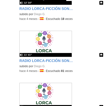
12′ 34″
RADIO LORCA-FICCIÓN SONORA- BOTÓN ROJO 2
Contenido educativo.
subido por
Diego G.
-
hace 4 meses
-
Idioma:
-
Escuchado
18
veces
11′ 41″
RADIO LORCA-FICCIÓN SONORA-BOTÓN ROJO
Contenido educativo.
subido por
Diego G.
-
hace 4 meses
-
Idioma:
-
Escuchado
81
veces