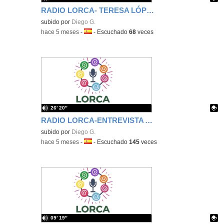
RADIO LORCA- TERESA LÓPEZ CERDÁN
Contenido educativo.
subido por
Diego G.
-
hace 5 meses
-
Idioma:
-
Escuchado
68
veces
26′ 20″
RADIO LORCA-ENTREVISTA A NUESTRA ALCALDESA
Contenido educativo.
subido por
Diego G.
-
hace 5 meses
-
Idioma:
-
Escuchado
145
veces
09′ 19″