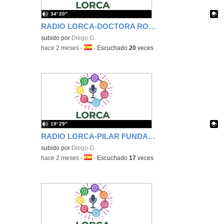
34′ 20″
RADIO LORCA-DOCTORA ROCÍO
Contenido educativo.
subido por
Diego G.
-
hace 2 meses
-
Idioma:
-
Escuchado
20
veces
19′ 29″
RADIO LORCA-PILAR FUNDACIÓN COPE
Contenido educativo.
subido por
Diego G.
-
hace 2 meses
-
Idioma:
-
Escuchado
17
veces