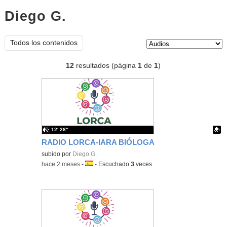
Diego G.
audios
Tipo de contenido:
Todos los contenidos
12
resultados (página
1
de
1
)
12′ 28″
RADIO LORCA-IARA BIÓLOGA
Contenido educativo.
subido por
Diego G.
-
hace 2 meses
-
Idioma:
-
Escuchado
3
veces