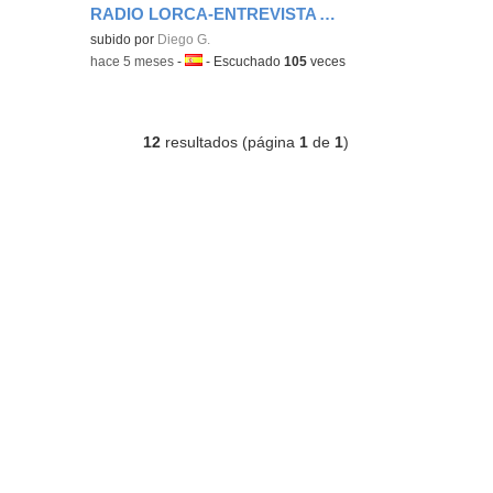
RADIO LORCA-ENTREVISTA A NUESTRA DIRECTORA BEA
Contenido educativo.
subido por
Diego G.
-
hace 5 meses
-
Idioma:
-
Escuchado
105
veces
12
resultados (página
1
de
1
)