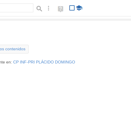
Búsqueda avanzada
Ayuda
(en
ventana
nueva)
Tipo de contenido:
los contenidos
nte en:
CP INF-PRI PLÁCIDO DOMINGO