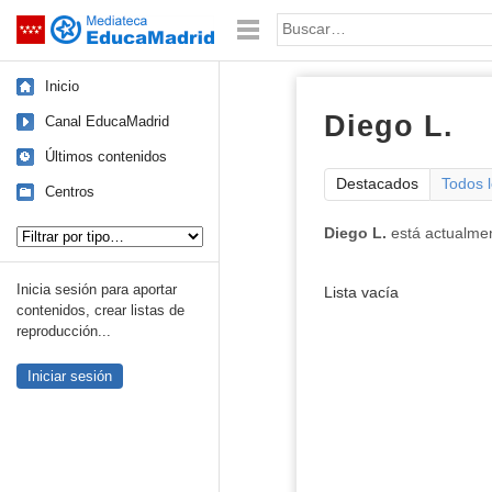
Mediateca de EducaMadrid
Saltar navegación
Palabra o frase:
Inicio
Diego L.
Canal EducaMadrid
Últimos contenidos
Destacados
Todos 
Centros
Tipo de contenido:
Diego L.
está actualme
Inicia sesión para aportar
Lista vacía
Sus archivos
:
contenidos, crear listas de
reproducción...
Iniciar sesión