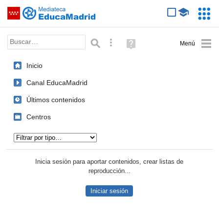
Mediateca de EducaMadrid
Saltar navegación
Servic
Educa
Palabra o frase:
Búsqueda avanzada
Ayuda
(en
ventana
Inicio
nueva)
Canal EducaMadrid
Últimos contenidos
Centros
Tipo de contenido:
Inicia sesión para aportar contenidos, crear listas de
reproducción...
Iniciar sesión