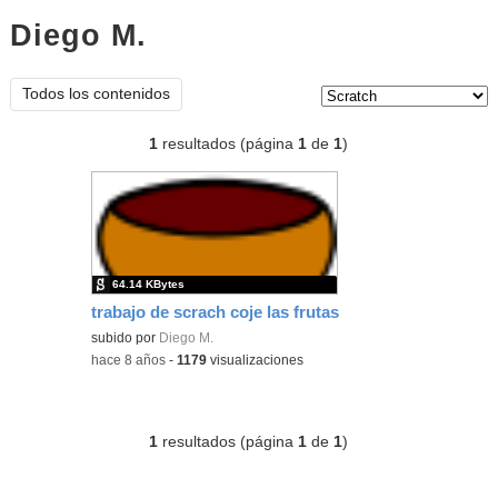
Diego M.
scratch
Tipo de contenido:
Todos los contenidos
1
resultados (página
1
de
1
)
64.14 KBytes
trabajo de scrach coje las frutas
subido por
Diego M.
-
hace 8 años
-
1179
visualizaciones
1
resultados (página
1
de
1
)