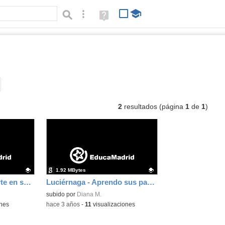
Búsqueda avanzada
Ayuda
(en
ventana
nueva)
ratch
Tipo de contenido:
2
resultados (página
1
de
1
)
1.92 MBytes
Luciérnaga - Cada parte en su lugar
Luciérnaga - Aprendo sus partes
Contenido educativo.
subido por
Diana M.
ones
-
hace 3 años
-
11
visualizaciones