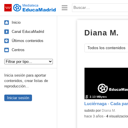
Mediateca de EducaMadrid
Saltar navegación
Palabra o frase:
Inicio
Diana M.
sc
Canal EducaMadrid
Últimos contenidos
Todos los contenidos
Centros
Tipo de contenido:
Inicia sesión para aportar
contenidos, crear listas de
reproducción...
2.13 MBytes
Iniciar sesión
Contenido educativo.
subido por
Diana M.
-
hace 3 años
-
4
visualizaci