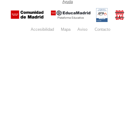
Ayuda
(en ventana nueva)
Certificación
Buzón
de
anónim
conformidad
del Pla
con el
Regiona
Esquema
contra l
Nacional de
Accesibilidad
Mapa
web
Aviso
legal
Contacto
Drogas 
Seguridad
la
(categoría
Comunid
MEDIA). El
de Madr
documento
se abrirá en
ventana
nueva.