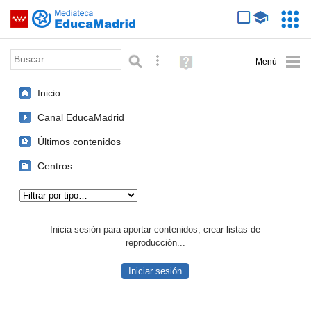
Mediateca de EducaMadrid
Saltar navegación
Servic
Educa
Palabra o frase:
Búsqueda avanzada
Ayuda
(en
ventana
Inicio
nueva)
Canal EducaMadrid
Últimos contenidos
Centros
Tipo de contenido:
Inicia sesión para aportar contenidos, crear listas de
reproducción...
Iniciar sesión