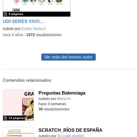
4 páginas
UDI SERES VIVOS Y SERES INERTES
subido por
Emilia Gema A.
-
hace 6 años
-
1072
visualizaciones
Ver más del mismo autor
Contenidos relacionados:
Preguntas Balenciaga
Contenido educativo.
subido por
Maria H.
-
hace 3 semanas
36
visualizaciones
14 páginas
SCRATCH_RÍOS DE ESPAÑA
subido por
Tic ce40 madrid
-