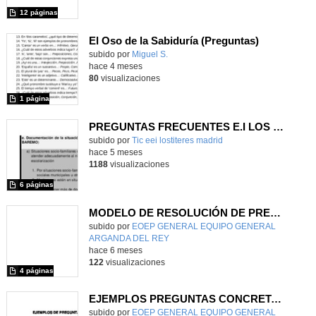
12 páginas
El Oso de la Sabiduría (Preguntas)
Contenido educativo.
subido por
Miguel S.
-
hace 4 meses
80
visualizaciones
1 página
PREGUNTAS FRECUENTES E.I LOS TÍTERES
subido por
Tic eei lostiteres madrid
-
hace 5 meses
1188
visualizaciones
6 páginas
MODELO DE RESOLUCIÓN DE PREGUNTAS
Contenido educativo.
subido por
EOEP GENERAL EQUIPO GENERAL
ARGANDA DEL REY
-
hace 6 meses
122
visualizaciones
4 páginas
EJEMPLOS PREGUNTAS CONCRETAS Y ABSTRACTAS
Contenido educativo.
subido por
EOEP GENERAL EQUIPO GENERAL