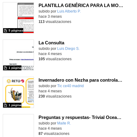
PLANTILLA GENÉRICA PARA LA MONOGRAFÍA
Contenido educativo.
subido por
Luis Alberto P.
-
hace 3 meses
113
visualizaciones
5 páginas
La Consulta
Contenido educativo.
subido por
Luis Diego S.
-
hace 4 meses
105
visualizaciones
1 página
Invernadero con Nezha para controlar las plantas del aula
subido por
Tic ce40 madrid
-
hace 4 meses
230
visualizaciones
1 página
Preguntas y respuestas- Trivial Oceanía-5ºP
Contenido educativo.
subido por
Maite R.
-
hace 4 meses
87
visualizaciones