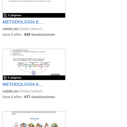
3 páginas
METODOLOGÍA ENFOQUE DE LAS CIENCIAS EN MONTESSORI
subido por
Emilia Gema A.
-
hace 6 años
-
820
visualizaciones
2 páginas
METODOLOGÍA APRENDIZAJE COOPERATIVO
subido por
Emilia Gema A.
-
hace 6 años
-
677
visualizaciones