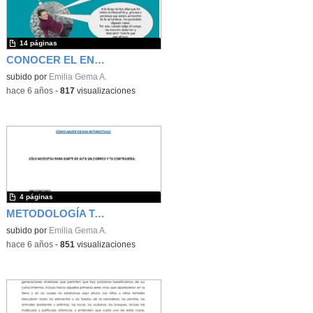
14 páginas
CONOCER EL ENTORNO PASEANDO
subido por
Emilia Gema A.
-
hace 6 años
-
817
visualizaciones
4 páginas
METODOLOGÍA TAREAS INTERACTIVAS
subido por
Emilia Gema A.
-
hace 6 años
-
851
visualizaciones