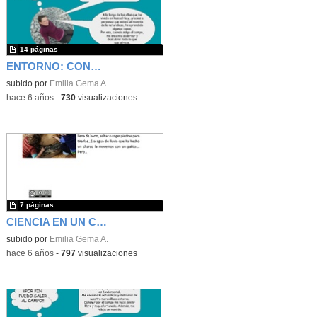
14 páginas
ENTORNO: CONOCER EL ENTORNO PASEANDO
subido por
Emilia Gema A.
-
hace 6 años
-
730
visualizaciones
7 páginas
CIENCIA EN UN CHARCO
subido por
Emilia Gema A.
-
hace 6 años
-
797
visualizaciones