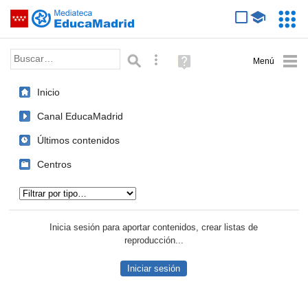
Mediateca de EducaMadrid
Saltar navegación
Servic
Educa
Palabra o frase:
Búsqueda avanzada
Ayuda
(en
ventana
Inicio
nueva)
Canal EducaMadrid
Últimos contenidos
Centros
Tipo de contenido:
Inicia sesión para aportar contenidos, crear listas de
reproducción...
Iniciar sesión