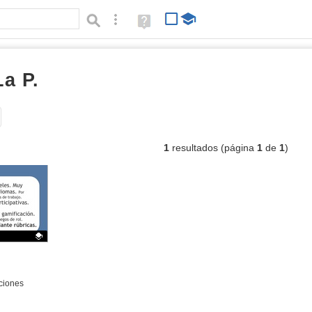
Búsqueda avanzada
Ayuda
(en
ventana
nueva)
a P.
vídeos
Tipo de contenido:
1
resultados (página
1
de
1
)
ciones