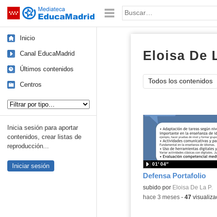
Mediateca de EducaMadrid
Saltar navegación
Palabra o frase:
Inicio
Eloisa De L
Canal EducaMadrid
Últimos contenidos
Todos los contenidos
Centros
Tipo de contenido:
Inicia sesión para aportar
contenidos, crear listas de
reproducción...
01′ 04″
Iniciar sesión
Defensa Portafolio
Contenido educativo.
subido por
Eloisa De La P.
-
hace 3 meses
-
47
visualiza