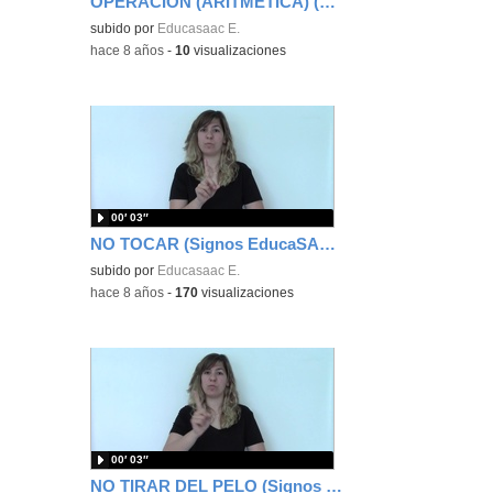
OPERACIÓN (ARITMÉTICA) (Signos EducaSAAC)
subido por
Educasaac E.
-
hace 8 años
-
10
visualizaciones
00′ 03″
NO TOCAR (Signos EducaSAAC)
subido por
Educasaac E.
-
hace 8 años
-
170
visualizaciones
00′ 03″
NO TIRAR DEL PELO (Signos EducaSAAC)