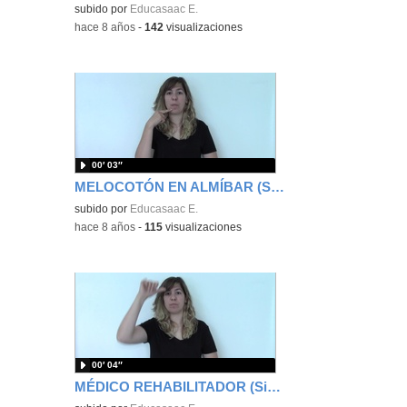
subido por
Educasaac E.
-
hace 8 años
-
142
visualizaciones
00′ 03″
MELOCOTÓN EN ALMÍBAR (Signos EducaSAAC)
subido por
Educasaac E.
-
hace 8 años
-
115
visualizaciones
00′ 04″
MÉDICO REHABILITADOR (Signos EducaSAAC)