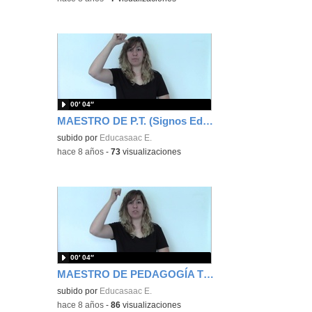
00′ 04″
MAESTRO DE P.T. (Signos EducaSAAC)
subido por
Educasaac E.
-
hace 8 años
-
73
visualizaciones
00′ 04″
MAESTRO DE PEDAGOGÍA TERAPÉUTICA (Signos EducaSAAC)
subido por
Educasaac E.
-
hace 8 años
-
86
visualizaciones