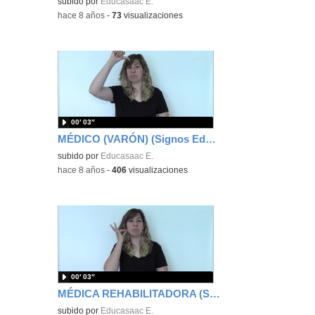
subido por
Educasaac E.
-
hace 8 años
-
73
visualizaciones
00′ 03″
MÉDICO (VARÓN) (Signos EducaSAAC)
subido por
Educasaac E.
-
hace 8 años
-
406
visualizaciones
00′ 03″
MÉDICA REHABILITADORA (Signos EducaSAAC)
subido por
Educasaac E.