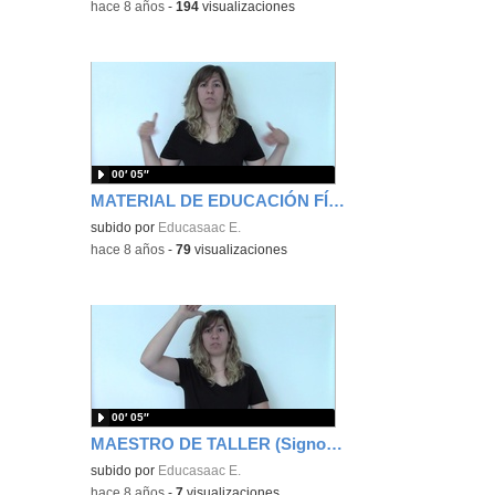
-
hace 8 años
-
194
visualizaciones
00′ 05″
MATERIAL DE EDUCACIÓN FÍSICA (Signos EducaSAAC)
subido por
Educasaac E.
-
hace 8 años
-
79
visualizaciones
00′ 05″
MAESTRO DE TALLER (Signos EducaSAAC)
subido por
Educasaac E.
-
hace 8 años
-
7
visualizaciones