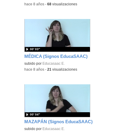
-
hace 8 años
-
68
visualizaciones
00′ 03″
MÉDICA (Signos EducaSAAC)
subido por
Educasaac E.
-
hace 8 años
-
21
visualizaciones
00′ 04″
MAZAPÁN (Signos EducaSAAC)
subido por
Educasaac E.