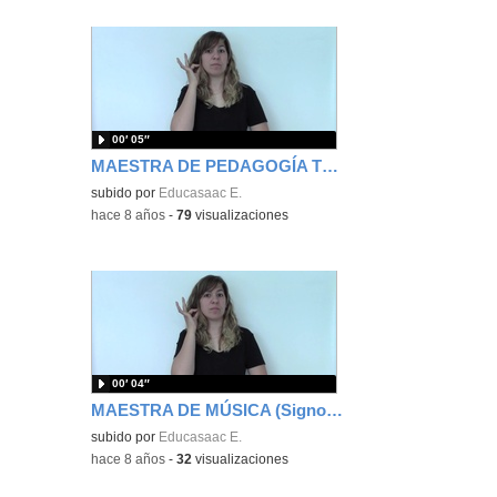
00′ 05″
MAESTRA DE PEDAGOGÍA TERAPÉUTICA (Signos EducaSAAC)
subido por
Educasaac E.
-
hace 8 años
-
79
visualizaciones
00′ 04″
MAESTRA DE MÚSICA (Signos EducaSAAC)
subido por
Educasaac E.
-
hace 8 años
-
32
visualizaciones