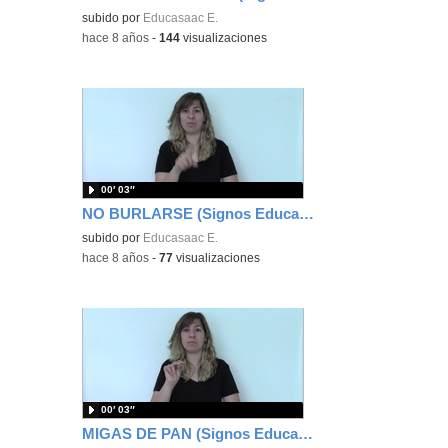
subido por
Educasaac E.
-
hace 8 años
-
144
visualizaciones
00′ 03″
NO BURLARSE (Signos EducaSAAC)
subido por
Educasaac E.
-
hace 8 años
-
77
visualizaciones
00′ 03″
MIGAS DE PAN (Signos EducaSAAC)