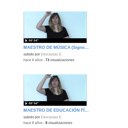
00′ 04″
MAESTRO DE MÚSICA (Signos EducaSAAC)
subido por
Educasaac E.
-
hace 8 años
-
73
visualizaciones
00′ 04″
MAESTRO DE EDUCACIÓN FÍSICA (Signos EducaSAAC)
subido por
Educasaac E.
-
hace 8 años
-
8
visualizaciones