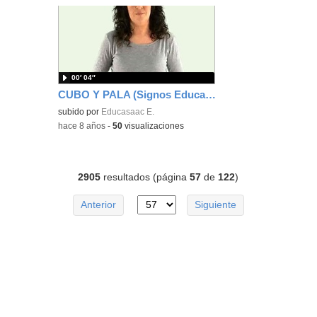
00′ 04″
CUBO Y PALA (Signos EducaSAAC)
subido por
Educasaac E.
-
hace 8 años
-
50
visualizaciones
2905
resultados (página
57
de
122
)
Anterior
Siguiente