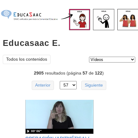
Educasaac E.
vídeos
Tipo de contenido:
Todos los contenidos
2905
resultados (página
57
de
122
)
Anterior
Siguiente
00′ 06″