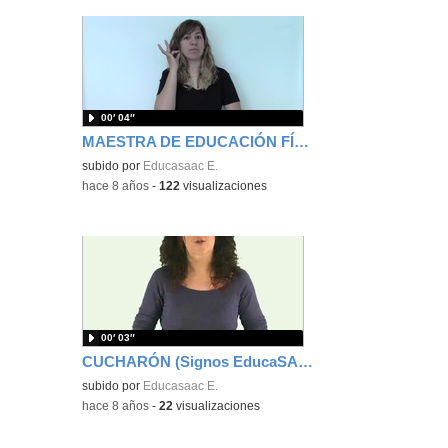
00′ 04″
MAESTRA DE EDUCACIÓN FÍSICA (Signos EducaSAAC)
subido por
Educasaac E.
-
hace 8 años
-
122
visualizaciones
00′ 03″
CUCHARÓN (Signos EducaSAAC)
subido por
Educasaac E.
-
hace 8 años
-
22
visualizaciones