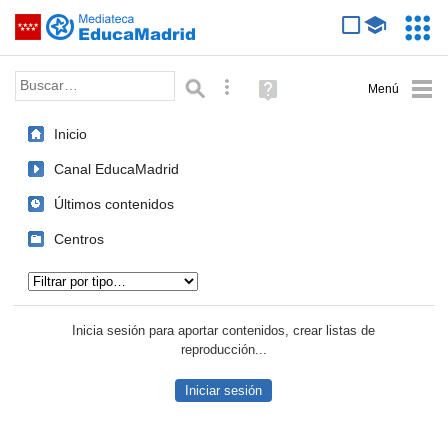
Mediateca de EducaMadrid
Saltar navegación
Servic
Educa
Palabra o frase:
Búsqueda avanzada
Ayuda
(en
ventana
Inicio
nueva)
Canal EducaMadrid
Últimos contenidos
Centros
Tipo de contenido:
Inicia sesión para aportar contenidos, crear listas de
reproducción...
Iniciar sesión