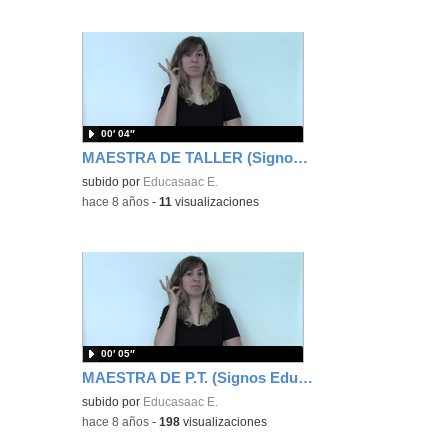
00′ 04″
MAESTRA DE TALLER (Signos EducaSAAC)
subido por
Educasaac E.
-
hace 8 años
-
11
visualizaciones
00′ 05″
MAESTRA DE P.T. (Signos EducaSAAC)
subido por
Educasaac E.
-
hace 8 años
-
198
visualizaciones