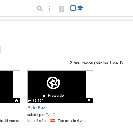
Búsqueda avanzada
Ayuda
(en
ventana
nueva)
os
Tipo de contenido:
2
resultados (página
1
de
1
)
02′ 55″
P de Paz
Contenido educativo.
subido por
Eva G.
do
16
veces
-
hace 3 años
-
Idioma:
-
Escuchado
4
veces