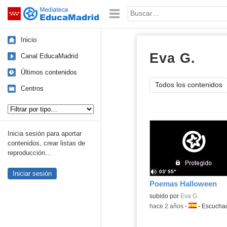
Mediateca de EducaMadrid
Saltar navegación
Palabra o frase:
Inicio
Eva G.
audi
Canal EducaMadrid
Últimos contenidos
Todos los contenidos
Centros
Tipo de contenido:
Inicia sesión para aportar
contenidos, crear listas de
reproducción...
03′ 55″
Iniciar sesión
Poemas Halloween
Contenido educativo.
subido por
Eva G.
-
hace 2 años
-
Idioma:
-
Escucha