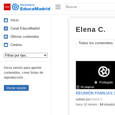
Mediateca de EducaMadrid
Saltar navegación
Palabra o frase:
Inicio
Elena C.
do
Canal EducaMadrid
Últimos contenidos
Todos los contenidos
Centros
Tipo de contenido:
Inicia sesión para aportar
contenidos, crear listas de
reproducción...
22 páginas
Iniciar sesión
Contenido educativo.
subido por
Elena C.
-
hace 10 meses
-
14
visualiz