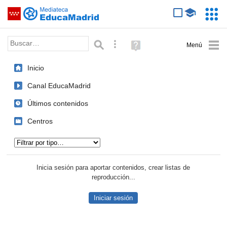
Mediateca de EducaMadrid
Saltar navegación
Servic
Educa
Palabra o frase:
Búsqueda avanzada
Ayuda
(en
ventana
Inicio
nueva)
Canal EducaMadrid
Últimos contenidos
Centros
Tipo de contenido:
Inicia sesión para aportar contenidos, crear listas de
reproducción...
Iniciar sesión