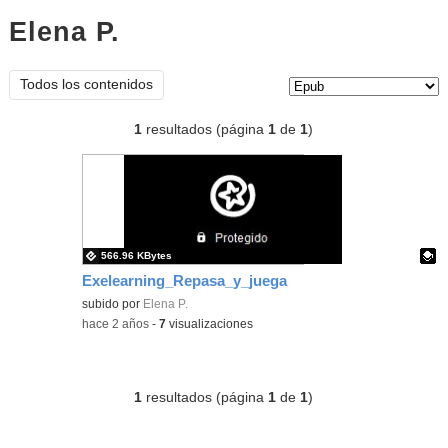
Elena P.
epub
Tipo de contenido:
Todos los contenidos
1
resultados (página
1
de
1
)
566.96 KBytes
Exelearning_Repasa_y_juega
Contenido educativo.
subido por
Elena P.
-
hace 2 años
-
7
visualizaciones
1
resultados (página
1
de
1
)