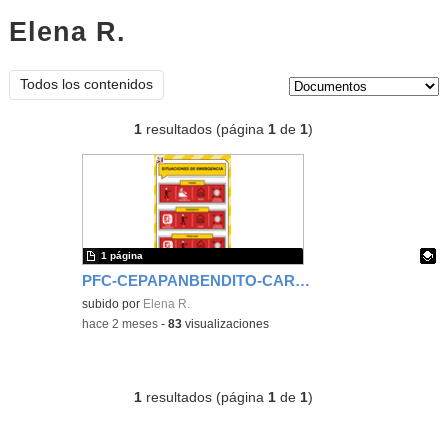
Elena R.
documentos
Tipo de contenido:
Todos los contenidos
1
resultados (página
1
de
1
)
1 página
PFC-CEPAPANBENDITO-CARTEL EMERGENCIAS SORDOS
Contenido educativo.
subido por
Elena R.
-
hace 2 meses
-
83
visualizaciones
1
resultados (página
1
de
1
)