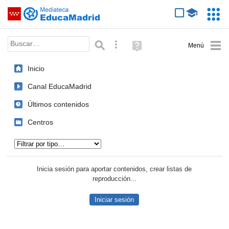
Mediateca de EducaMadrid
Saltar navegación
Servic
Educa
Palabra o frase:
Búsqueda avanzada
Ayuda
(en
ventana
Inicio
nueva)
Canal EducaMadrid
Últimos contenidos
Centros
Tipo de contenido:
Inicia sesión para aportar contenidos, crear listas de
reproducción...
Iniciar sesión