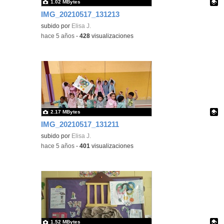
1.02 MBytes
IMG_20210517_131213
Contenido educativo.
subido por
Elisa J.
-
hace 5 años
-
428
visualizaciones
2.17 MBytes
IMG_20210517_131211
Contenido educativo.
subido por
Elisa J.
-
hace 5 años
-
401
visualizaciones
1.52 MBytes