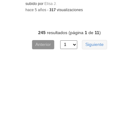
Contenido educativo.
subido por
Elisa J.
-
hace 5 años
-
317
visualizaciones
245
resultados (página
1
de
11
)
Anterior
Siguiente