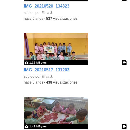
IMG_20210520_134323
Contenido educativo.
subido por
Elisa J.
-
hace 5 años
-
537
visualizaciones
1.12 MBytes
IMG_20210517_131203
Contenido educativo.
subido por
Elisa J.
-
hace 5 años
-
438
visualizaciones
1.41 MBytes