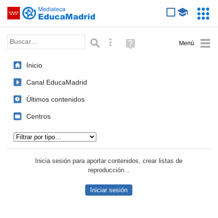
Mediateca de EducaMadrid
Saltar navegación
Servic
Educa
Palabra o frase:
Búsqueda avanzada
Ayuda
(en
ventana
Inicio
nueva)
Canal EducaMadrid
Últimos contenidos
Centros
Tipo de contenido:
Inicia sesión para aportar contenidos, crear listas de
reproducción...
Iniciar sesión