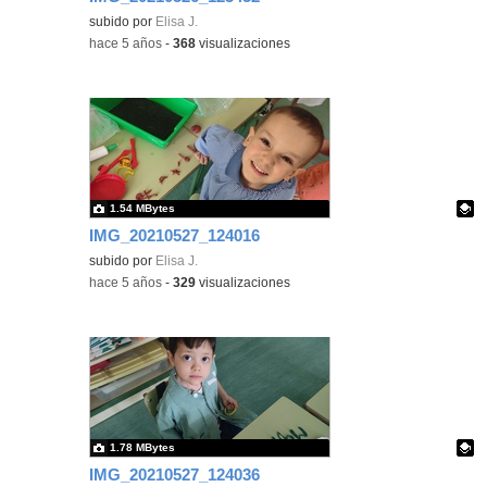
Contenido educativo.
subido por
Elisa J.
-
hace 5 años
-
368
visualizaciones
1.54 MBytes
IMG_20210527_124016
Contenido educativo.
subido por
Elisa J.
-
hace 5 años
-
329
visualizaciones
1.78 MBytes
IMG_20210527_124036