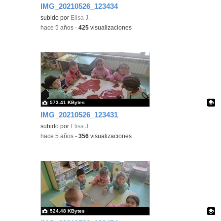
IMG_20210526_123434
Contenido educativo.
subido por
Elisa J.
-
hace 5 años
-
425
visualizaciones
573.41 KBytes
IMG_20210526_123431
Contenido educativo.
subido por
Elisa J.
-
hace 5 años
-
356
visualizaciones
524.48 KBytes