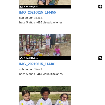
2.84 MBytes
IMG_20210615_114455
Contenido educativo.
subido por
Elisa J.
-
hace 5 años
-
420
visualizaciones
2.04 MBytes
IMG_20210615_114401
Contenido educativo.
subido por
Elisa J.
-
hace 5 años
-
440
visualizaciones