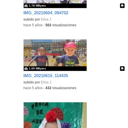
1.78 MBytes
IMG_20210604_094702
Contenido educativo.
subido por
Elisa J.
-
hace 5 años
-
502
visualizaciones
1.69 MBytes
IMG_20210615_114435
Contenido educativo.
subido por
Elisa J.
-
hace 5 años
-
432
visualizaciones