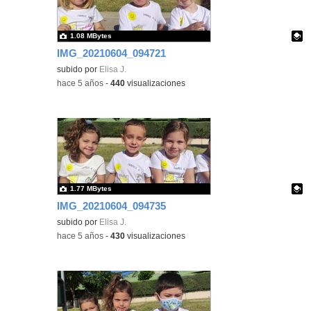
1.08 MBytes
IMG_20210604_094721
Contenido educativo.
subido por
Elisa J.
-
hace 5 años
-
440
visualizaciones
1.77 MBytes
IMG_20210604_094735
Contenido educativo.
subido por
Elisa J.
-
hace 5 años
-
430
visualizaciones