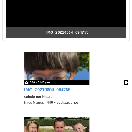
IMG_20210604_094755
898.49 KBytes
IMG_20210604_094755
Contenido educativo.
subido por
Elisa J.
-
hace 5 años
-
446
visualizaciones