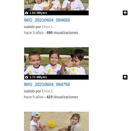
1.84 MBytes
IMG_20210604_094655
Contenido educativo.
subido por
Elisa J.
-
hace 5 años
-
490
visualizaciones
1.71 MBytes
IMG_20210604_094750
Contenido educativo.
subido por
Elisa J.
-
hace 5 años
-
423
visualizaciones