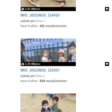
2.81 MBytes
IMG_20210615_114410
Contenido educativo.
subido por
Elisa J.
-
hace 5 años
-
411
visualizaciones
1.25 MBytes
IMG_20210615_114337
Contenido educativo.
subido por
Elisa J.
-
hace 5 años
-
510
visualizaciones