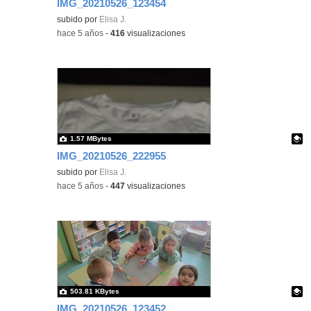
IMG_20210526_123454
Contenido educativo.
subido por
Elisa J.
-
hace 5 años
-
416
visualizaciones
1.57 MBytes
IMG_20210526_222955
Contenido educativo.
subido por
Elisa J.
-
hace 5 años
-
447
visualizaciones
503.81 KBytes
IMG_20210526_123452