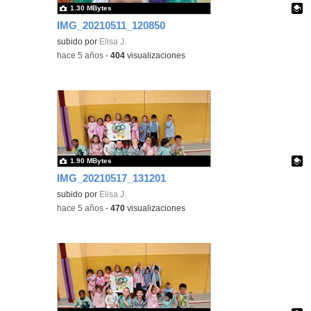
1.30 MBytes
IMG_20210511_120850
Contenido educativo.
subido por
Elisa J.
-
hace 5 años
-
404
visualizaciones
1.90 MBytes
IMG_20210517_131201
Contenido educativo.
subido por
Elisa J.
-
hace 5 años
-
470
visualizaciones