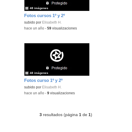
48 imágenes
Fotos cursos 1º y 2º
subido por
Elisabeth H.
-
hace un año
-
59
visualizaciones
48 imágenes
Fotos curso 1º y 2º
subido por
Elisabeth H.
-
hace un año
-
9
visualizaciones
3
resultados (página
1
de
1
)