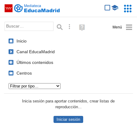
Mediateca de EducaMadrid
Saltar navegación
Servic
Educa
Palabra o frase:
Búsqueda avanzada
Ayuda
(en
ventana
Inicio
nueva)
Canal EducaMadrid
Últimos contenidos
Centros
Tipo de contenido:
Inicia sesión para aportar contenidos, crear listas de
reproducción...
Iniciar sesión