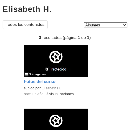
Elisabeth H.
Álbumes
Tipo de contenido:
Todos los contenidos
3
resultados (página
1
de
1
)
9 imágenes
Fotos del curso
subido por
Elisabeth H.
-
hace un año
-
3
visualizaciones