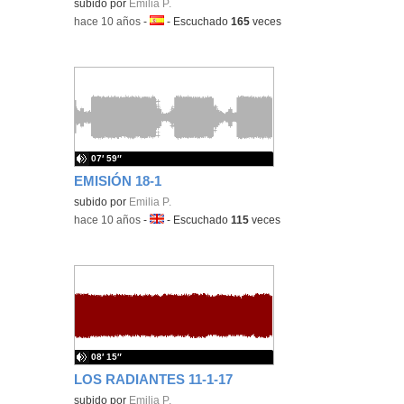
subido por
Emilia P.
-
hace 10 años
-
Idioma:
-
Escuchado
165
veces
07′ 59″
EMISIÓN 18-1
subido por
Emilia P.
-
hace 10 años
-
Idioma:
-
Escuchado
115
veces
08′ 15″
LOS RADIANTES 11-1-17
subido por
Emilia P.