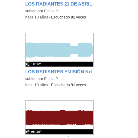
LOS RADIANTES 21 DE ABRIL
subido por
Emilia P.
-
hace 10 años
-
Escuchado
91
veces
10′ 12″
LOS RADIANTES EMISIÓN 6 de abril
subido por
Emilia P.
-
hace 10 años
-
Escuchado
91
veces
08′ 18″