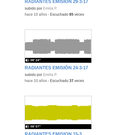
RADIANTES EMISIÓN 29-3-17
subido por
Emilia P.
-
hace 10 años
-
Escuchado
85
veces
08′ 24″
RADIANTES EMISIÓN 24-3-17
subido por
Emilia P.
-
hace 10 años
-
Escuchado
37
veces
08′ 07″
RADIANTES EMISION 15-3