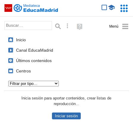
Mediateca de EducaMadrid
Saltar navegación
Servic
Educa
Palabra o frase:
Búsqueda avanzada
Ayuda
(en
ventana
Inicio
nueva)
Canal EducaMadrid
Últimos contenidos
Centros
Tipo de contenido:
Inicia sesión para aportar contenidos, crear listas de
reproducción...
Iniciar sesión