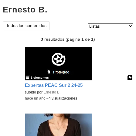
Ernesto B.
listas
Tipo de contenido:
Todos los contenidos
3
resultados (página
1
de
1
)
1 elementos
Expertas PEAC Sur 2 24-25
Contenido educativo.
subido por
Ernesto B.
-
hace un año
-
4
visualizaciones