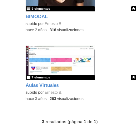
5 elementos
BIMODAL
Contenido educativo.
subido por
Ernesto B.
-
hace 2 años
-
316
visualizaciones
7 elementos
Aulas Virtuales
Contenido educativo.
subido por
Ernesto B.
-
hace 3 años
-
263
visualizaciones
3
resultados (página
1
de
1
)