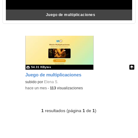
Juego de multiplicaciones
54.31 KBytes
Juego de multiplicaciones
Contenido educativo.
subido por
Elena S.
-
hace un mes
-
113
visualizaciones
1
resultados (página
1
de
1
)