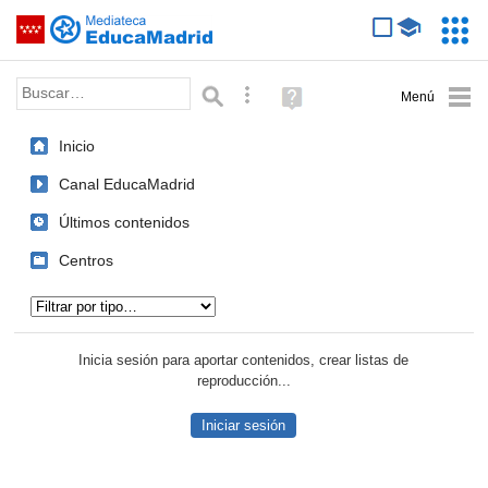
Mediateca de EducaMadrid
Saltar navegación
Servic
Educa
Palabra o frase:
Búsqueda avanzada
Ayuda
(en
ventana
Inicio
nueva)
Canal EducaMadrid
Últimos contenidos
Centros
Tipo de contenido:
Inicia sesión para aportar contenidos, crear listas de
reproducción...
Iniciar sesión