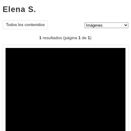
Elena S.
imágenes
Tipo de contenido:
Todos los contenidos
1
resultados (página
1
de
1
)