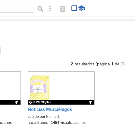
Búsqueda avanzada
Ayuda
(en
ventana
nueva)
ub
Tipo de contenido:
2
resultados (página
1
de
1
)
8.29 MBytes
Noticias Murciélagos
Contenido educativo.
subido por
Elena S.
aciones
-
hace 5 años
-
1454
visualizaciones