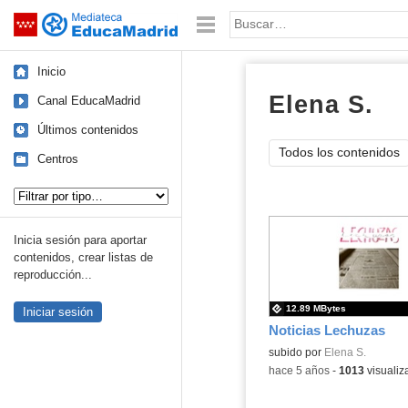
Mediateca de EducaMadrid
Saltar navegación
Palabra o frase:
Inicio
Elena S.
ep
Canal EducaMadrid
Últimos contenidos
Todos los contenidos
Centros
Tipo de contenido:
Inicia sesión para aportar
contenidos, crear listas de
reproducción...
12.89 MBytes
Iniciar sesión
Noticias Lechuzas
Contenido educativo.
subido por
Elena S.
-
hace 5 años
-
1013
visualiz