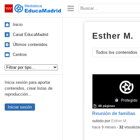
Mediateca de EducaMadrid
Saltar navegación
Palabra o frase:
Inicio
Esther M.
d
Canal EducaMadrid
Últimos contenidos
Todos los contenidos
Centros
Tipo de contenido:
Inicia sesión para aportar
contenidos, crear listas de
reproducción...
48 páginas
Iniciar sesión
Reunión de familias
subido por
Esther M.
-
hace 9 meses
-
32
visualiza