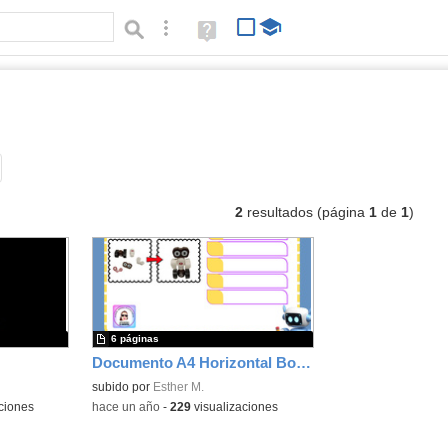
Búsqueda avanzada
Ayuda
(en
ventana
nueva)
ocumentos
Tipo de contenido:
2
resultados (página
1
de
1
)
6 páginas
Documento A4 Horizontal Borde Hoja de Papel Margaritas Floreado Verde
subido por
Esther M.
ciones
-
hace un año
-
229
visualizaciones