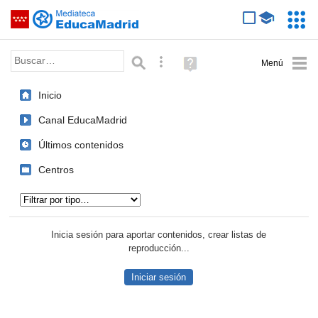
Mediateca de EducaMadrid
Saltar navegación
Servic
Educa
Palabra o frase:
Búsqueda avanzada
Ayuda
(en
ventana
Inicio
nueva)
Canal EducaMadrid
Últimos contenidos
Centros
Tipo de contenido:
Inicia sesión para aportar contenidos, crear listas de
reproducción...
Iniciar sesión