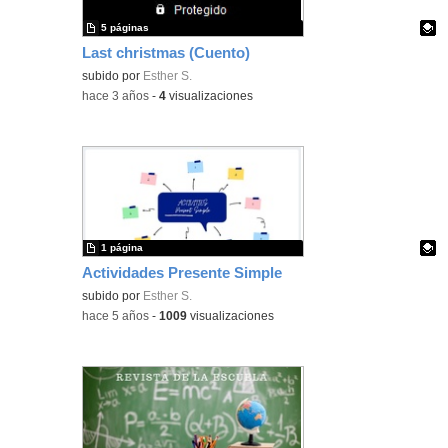
5 páginas
Last christmas (Cuento)
Contenido educativo.
subido por
Esther S.
-
hace 3 años
-
4
visualizaciones
1 página
Actividades Presente Simple
Contenido educativo.
subido por
Esther S.
-
hace 5 años
-
1009
visualizaciones