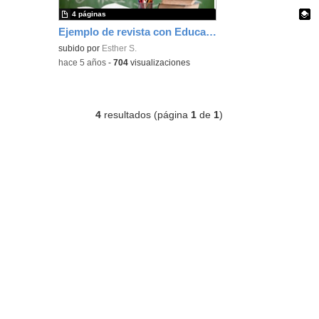
4 páginas
Ejemplo de revista con Educamadrid (formación TIC)
Contenido educativo.
subido por
Esther S.
-
hace 5 años
-
704
visualizaciones
4
resultados (página
1
de
1
)