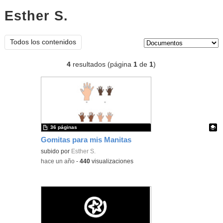
Esther S.
documentos
Tipo de contenido:
Todos los contenidos
4
resultados (página
1
de
1
)
36 páginas
Gomitas para mis Manitas
Contenido educativo.
subido por
Esther S.
-
hace un año
-
440
visualizaciones