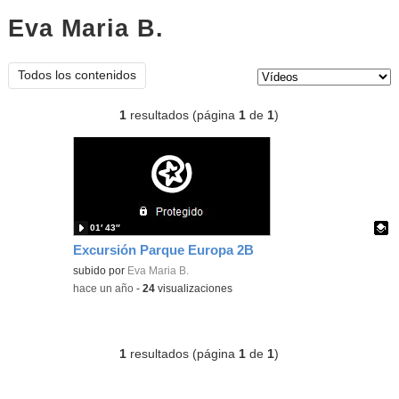
Eva Maria B.
vídeos
Tipo de contenido:
Todos los contenidos
1
resultados (página
1
de
1
)
01′ 43″
Excursión Parque Europa 2B
Contenido educativo.
subido por
Eva Maria B.
-
hace un año
-
24
visualizaciones
1
resultados (página
1
de
1
)