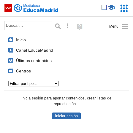
Mediateca de EducaMadrid
Saltar navegación
Servic
Educa
Palabra o frase:
Búsqueda avanzada
Ayuda
(en
ventana
Inicio
nueva)
Canal EducaMadrid
Últimos contenidos
Centros
Tipo de contenido:
Inicia sesión para aportar contenidos, crear listas de
reproducción...
Iniciar sesión