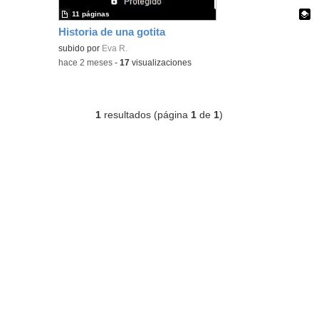
11 páginas
Historia de una gotita
Contenido educativo.
subido por
Eva R.
-
hace 2 meses
-
17
visualizaciones
1
resultados (página
1
de
1
)