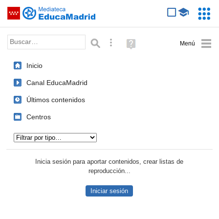
Mediateca de EducaMadrid
Saltar navegación
Servic
Educa
Palabra o frase:
Búsqueda avanzada
Ayuda
(en
ventana
Inicio
nueva)
Canal EducaMadrid
Últimos contenidos
Centros
Tipo de contenido:
Inicia sesión para aportar contenidos, crear listas de
reproducción...
Iniciar sesión