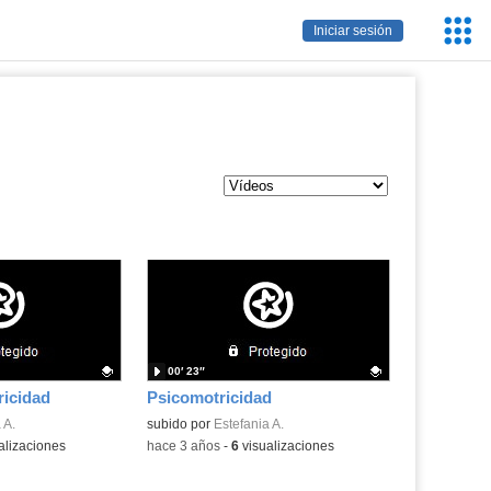
Servic
Iniciar sesión
Educa
00′ 23″
ricidad
Psicomotricidad
.
 A.
Contenido educativo.
subido por
Estefania A.
alizaciones
-
hace 3 años
-
6
visualizaciones