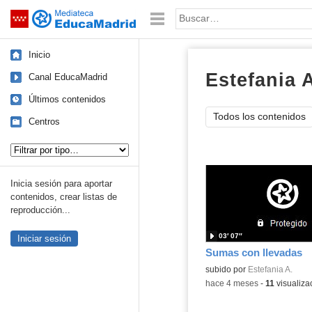
Mediateca de EducaMadrid
Saltar navegación
Palabra o frase:
Inicio
Estefania 
Canal EducaMadrid
Últimos contenidos
Todos los contenidos
Centros
Tipo de contenido:
Inicia sesión para aportar
contenidos, crear listas de
reproducción...
03′ 07″
Iniciar sesión
Sumas con llevadas
Contenido educativo.
subido por
Estefania A.
-
hace 4 meses
-
11
visualiza