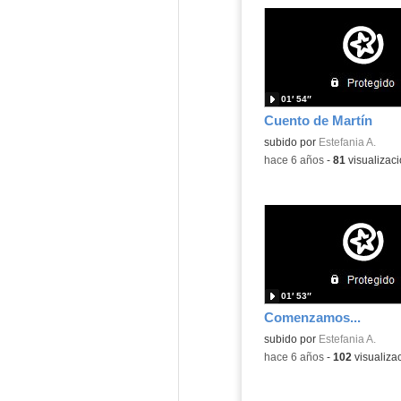
01′ 54″
Cuento de Martín
subido por
Estefania A.
-
hace 6 años
-
81
visualizac
01′ 53″
Comenzamos...
subido por
Estefania A.
-
hace 6 años
-
102
visualiza