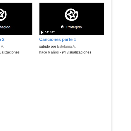
04′ 48″
 2
Canciones parte 1
 A.
subido por
Estefania A.
ualizaciones
-
hace 6 años
-
94
visualizaciones