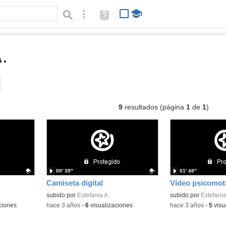
Búsqueda avanzada
Ayuda
(en
ventana
nueva)
A.
vídeos
Tipo de contenido:
9
resultados (página
1
de
1
)
00′ 39″
01′ 48″
Camiseta digital
Vídeo psicomot
Contenido educativo.
subido por
Estefania A.
Contenido educativo
subido por
Estefania
ciones
-
hace 3 años
-
6
visualizaciones
-
hace 3 años
-
5
visu