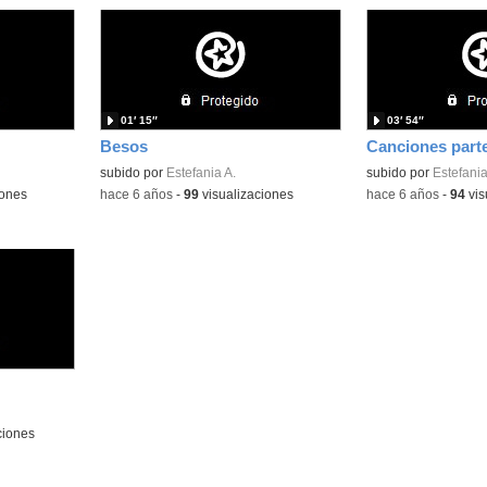
01′ 15″
03′ 54″
Besos
Canciones parte
subido por
Estefania A.
subido por
Estefania
iones
-
hace 6 años
-
99
visualizaciones
-
hace 6 años
-
94
vis
ciones