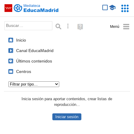
Mediateca de EducaMadrid
Saltar navegación
Servic
Educa
Palabra o frase:
Búsqueda avanzada
Ayuda
(en
ventana
Inicio
nueva)
Canal EducaMadrid
Últimos contenidos
Centros
Tipo de contenido:
Inicia sesión para aportar contenidos, crear listas de
reproducción...
Iniciar sesión