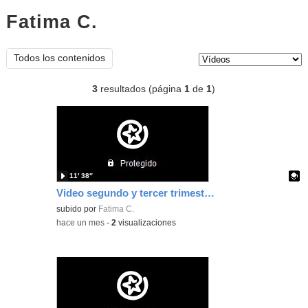
Fatima C.
vídeos
Tipo de contenido:
Todos los contenidos
3
resultados (página
1
de
1
)
11′ 38″
Video segundo y tercer trimestre 2026
- Contenido e
Contenido educativo.
subido por
Fatima C.
-
hace un mes
-
2
visualizaciones