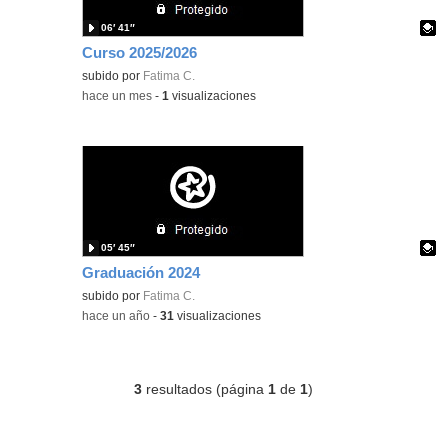
06′ 41″
Curso 2025/2026
Contenido educativo.
subido por
Fatima C.
-
hace un mes
-
1
visualizaciones
05′ 45″
Graduación 2024
Contenido educativo.
subido por
Fatima C.
-
hace un año
-
31
visualizaciones
3
resultados (página
1
de
1
)