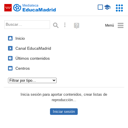
Mediateca de EducaMadrid
Saltar navegación
Servic
Educa
Palabra o frase:
Búsqueda avanzada
Ayuda
(en
ventana
Inicio
nueva)
Canal EducaMadrid
Últimos contenidos
Centros
Tipo de contenido:
Inicia sesión para aportar contenidos, crear listas de
reproducción...
Iniciar sesión