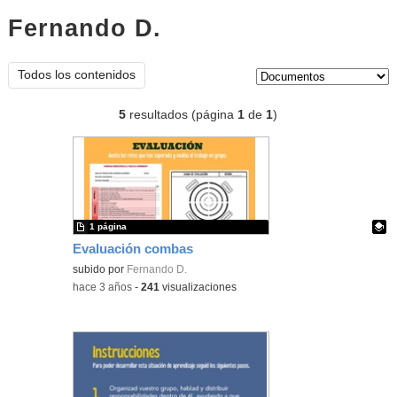
Fernando D.
documentos
Tipo de contenido:
Todos los contenidos
5
resultados (página
1
de
1
)
1 página
Evaluación combas
Contenido educativo.
subido por
Fernando D.
-
hace 3 años
-
241
visualizaciones