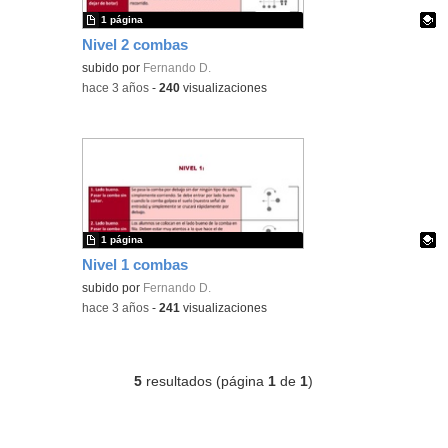
1 página
Nivel 2 combas
Contenido educativo.
subido por
Fernando D.
-
hace 3 años
-
240
visualizaciones
1 página
Nivel 1 combas
Contenido educativo.
subido por
Fernando D.
-
hace 3 años
-
241
visualizaciones
5
resultados (página
1
de
1
)