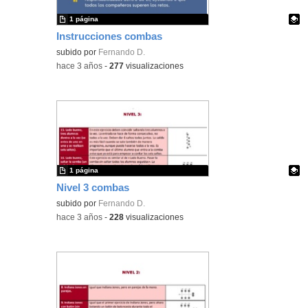
1 página
Instrucciones combas
Contenido educativo.
subido por
Fernando D.
-
hace 3 años
-
277
visualizaciones
1 página
Nivel 3 combas
Contenido educativo.
subido por
Fernando D.
-
hace 3 años
-
228
visualizaciones