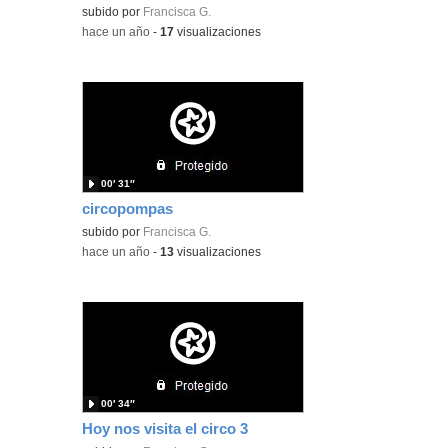
subido por
Francisca G.
-
hace un año
-
17
visualizaciones
00′ 31″
circopompas
subido por
Francisca G.
-
hace un año
-
13
visualizaciones
00′ 34″
Hoy nos visita el circo 3