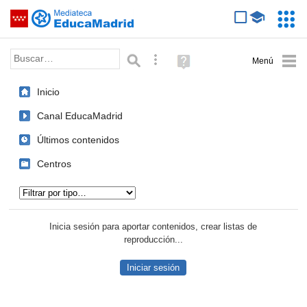
Mediateca de EducaMadrid
Saltar navegación
Servic
Educa
Palabra o frase:
Búsqueda avanzada
Ayuda
(en
ventana
Inicio
nueva)
Canal EducaMadrid
Últimos contenidos
Centros
Tipo de contenido:
Inicia sesión para aportar contenidos, crear listas de
reproducción...
Iniciar sesión