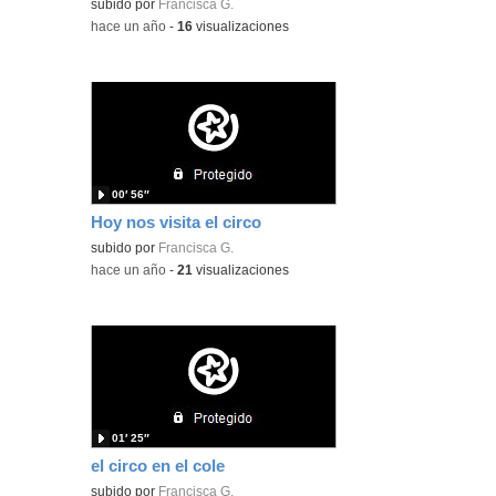
subido por
Francisca G.
-
hace un año
-
16
visualizaciones
00′ 56″
Hoy nos visita el circo
subido por
Francisca G.
-
hace un año
-
21
visualizaciones
01′ 25″
el circo en el cole
subido por
Francisca G.