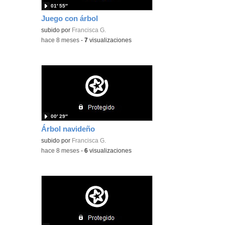
01′ 55″
Juego con árbol
subido por
Francisca G.
-
hace 8 meses
-
7
visualizaciones
00′ 29″
Árbol navideño
subido por
Francisca G.
-
hace 8 meses
-
6
visualizaciones