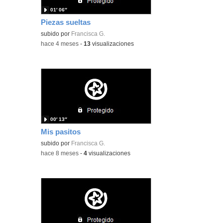
01′ 06″
Piezas sueltas
subido por
Francisca G.
-
hace 4 meses
-
13
visualizaciones
00′ 13″
Mis pasitos
subido por
Francisca G.
-
hace 8 meses
-
4
visualizaciones