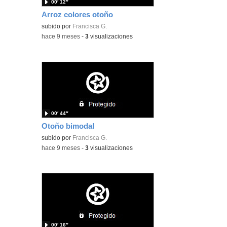
00′ 12″
Arroz colores otoño
subido por
Francisca G.
-
hace 9 meses
-
3
visualizaciones
00′ 44″
Otoño bimodal
subido por
Francisca G.
-
hace 9 meses
-
3
visualizaciones
00′ 16″