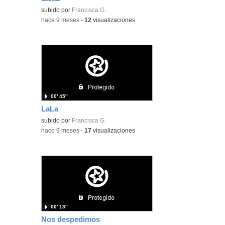
subido por
Francisca G.
-
hace 9 meses
-
12
visualizaciones
00′ 45″
LaLa
subido por
Francisca G.
-
hace 9 meses
-
17
visualizaciones
00′ 13″
Nos despedimos