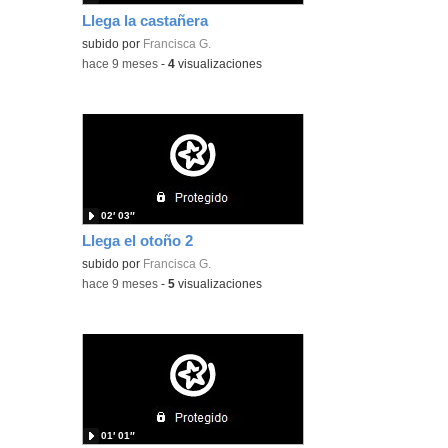
Llega la castañera
subido por
Francisca G.
-
hace 9 meses
-
4
visualizaciones
02′ 03″
Llega el otoño 2
subido por
Francisca G.
-
hace 9 meses
-
5
visualizaciones
01′ 01″