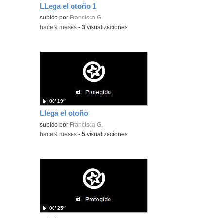
LLega el otoño 1
subido por
Francisca G.
-
hace 9 meses
-
3
visualizaciones
00′ 19″
Llega el otoño
subido por
Francisca G.
-
hace 9 meses
-
5
visualizaciones
00′ 25″