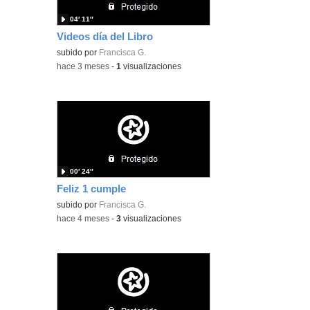
04′ 11″
Videos día del Libro
subido por
Francisca G.
-
hace 3 meses
-
1
visualizaciones
00′ 24″
Feliz 1 cumple
subido por
Francisca G.
-
hace 4 meses
-
3
visualizaciones