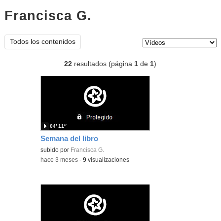
Francisca G.
vídeos
Tipo de contenido:
Todos los contenidos
22
resultados (página
1
de
1
)
04′ 11″
Semana del libro
subido por
Francisca G.
-
hace 3 meses
-
9
visualizaciones