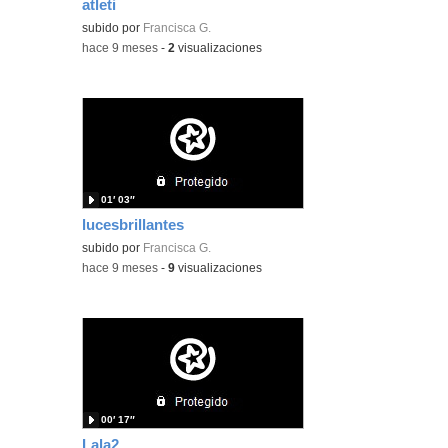
atleti
subido por
Francisca G.
-
hace 9 meses
-
2
visualizaciones
01′ 03″
lucesbrillantes
subido por
Francisca G.
-
hace 9 meses
-
9
visualizaciones
00′ 17″
Lala2