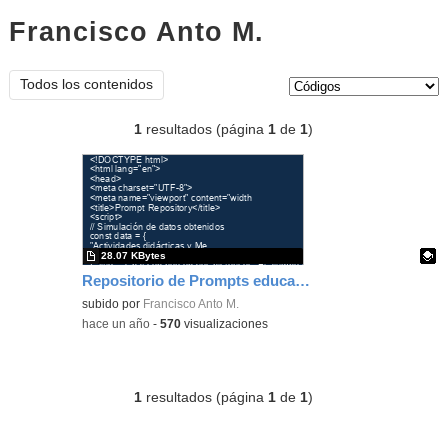
Francisco Anto M.
códigos
Tipo de contenido:
Todos los contenidos
1
resultados (página
1
de
1
)
28.07 KBytes
Repositorio de Prompts educativos
Contenido educativo.
subido por
Francisco Anto M.
-
hace un año
-
570
visualizaciones
1
resultados (página
1
de
1
)