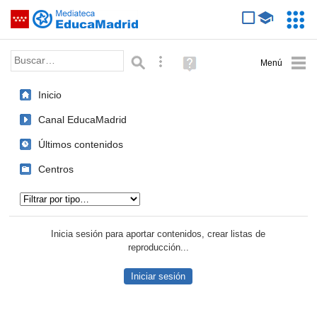
Mediateca de EducaMadrid
Saltar navegación
Servic
Educa
Palabra o frase:
Búsqueda avanzada
Ayuda
(en
ventana
Inicio
nueva)
Canal EducaMadrid
Últimos contenidos
Centros
Tipo de contenido:
Inicia sesión para aportar contenidos, crear listas de
reproducción...
Iniciar sesión