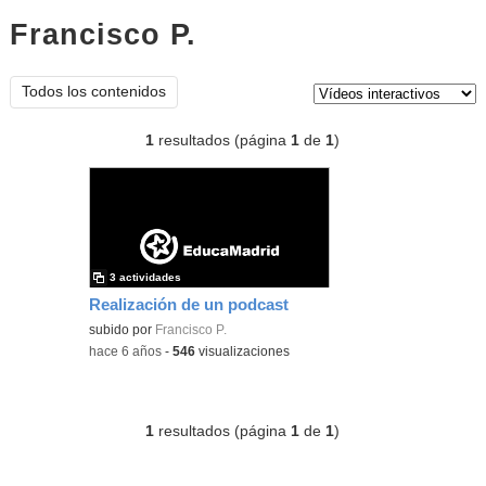
Francisco P.
vídeos interactivos
Tipo de contenido:
Todos los contenidos
1
resultados (página
1
de
1
)
3 actividades
Realización de un podcast
subido por
Francisco P.
-
hace 6 años
-
546
visualizaciones
1
resultados (página
1
de
1
)