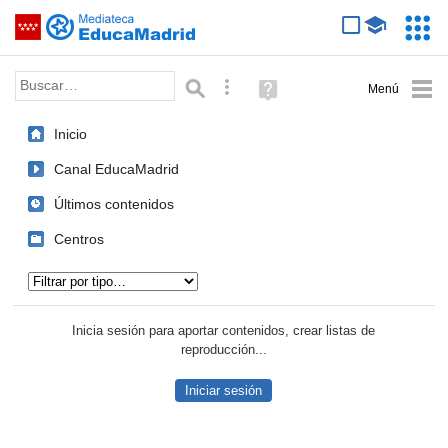
Mediateca de EducaMadrid
Saltar navegación
Servic
Educa
Palabra o frase:
Búsqueda avanzada
Ayuda
(en
ventana
Inicio
nueva)
Canal EducaMadrid
Últimos contenidos
Centros
Tipo de contenido:
Inicia sesión para aportar contenidos, crear listas de
reproducción...
Iniciar sesión