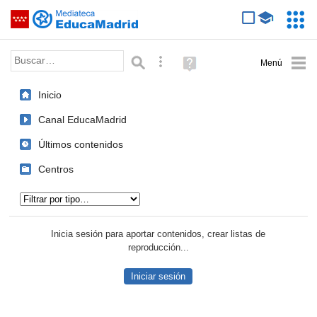
Mediateca de EducaMadrid
Saltar navegación
Servic
Educa
Palabra o frase:
Búsqueda avanzada
Ayuda
(en
ventana
Inicio
nueva)
Canal EducaMadrid
Últimos contenidos
Centros
Tipo de contenido:
Inicia sesión para aportar contenidos, crear listas de
reproducción...
Iniciar sesión