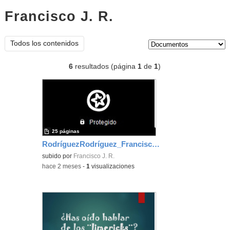
Francisco J. R.
documentos
Tipo de contenido:
Todos los contenidos
6
resultados (página
1
de
1
)
25 páginas
RodríguezRodríguez_FranciscoJ_EvidenciaArea_1
subido por
Francisco J. R.
-
hace 2 meses
-
1
visualizaciones