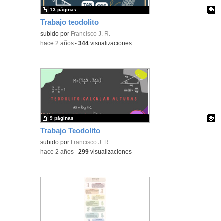
13 páginas
Trabajo teodolito
Contenido educativo.
subido por
Francisco J. R.
-
hace 2 años
-
344
visualizaciones
9 páginas
Trabajo Teodolito
Contenido educativo.
subido por
Francisco J. R.
-
hace 2 años
-
299
visualizaciones