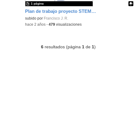
1 página
Plan de trabajo proyecto STEM IES La Laguna
Contenido educativo.
subido por
Francisco J. R.
-
hace 2 años
-
479
visualizaciones
6
resultados (página
1
de
1
)