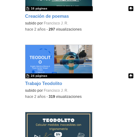
16 páginas
Creación de poemas
Contenido educativo.
subido por
Francisco J. R.
-
hace 2 años
-
297
visualizaciones
24 páginas
Trabajo Teodolito
Contenido educativo.
subido por
Francisco J. R.
-
hace 2 años
-
319
visualizaciones