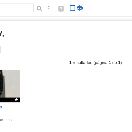
Búsqueda avanzada
Ayuda
(en
ventana
nueva)
V.
listas
Tipo de contenido:
1
resultados (página
1
de
1
)
s
aciones