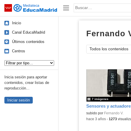
Mediateca de EducaMadrid
Saltar navegación
Palabra o frase:
Inicio
Fernando 
Canal EducaMadrid
Últimos contenidos
Todos los contenidos
Centros
Tipo de contenido:
Inicia sesión para aportar
contenidos, crear listas de
reproducción...
7 imágenes
Iniciar sesión
Sensores y actuadore
Contenido educativo.
subido por
Fernando V.
-
hace 3 años
-
1273
visualiz