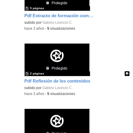
5 páginas
Pdf Extracto de formación completo
subido por
Gabino Leoncio C.
-
hace 3 años
-
5
visualizaciones
2 páginas
Pdf Reflexión de los contenidos
Contenido educativo.
subido por
Gabino Leoncio C.
-
hace 3 años
-
5
visualizaciones