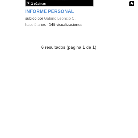
2 páginas
INFORME PERSONAL
Contenido educativo.
subido por
Gabino Leoncio C.
-
hace 5 años
-
145
visualizaciones
6
resultados (página
1
de
1
)