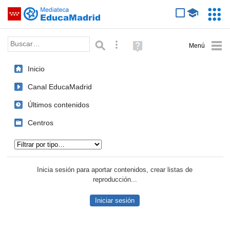
Mediateca de EducaMadrid
Saltar navegación
Servic
Educa
Palabra o frase:
Búsqueda avanzada
Ayuda
(en
ventana
Inicio
nueva)
Canal EducaMadrid
Últimos contenidos
Centros
Tipo de contenido:
Inicia sesión para aportar contenidos, crear listas de
reproducción...
Iniciar sesión