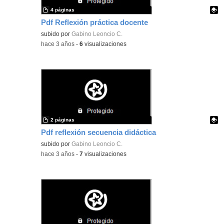
4 páginas
Pdf Reflexión práctica docente
Contenido educativo.
subido por
Gabino Leoncio C.
-
hace 3 años
-
6
visualizaciones
2 páginas
Pdf reflexión secuencia didáctica
Contenido educativo.
subido por
Gabino Leoncio C.
-
hace 3 años
-
7
visualizaciones