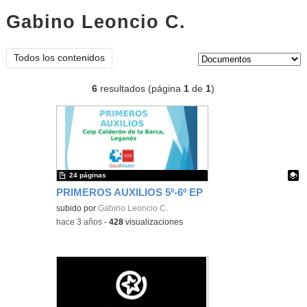
Gabino Leoncio C.
documentos
Tipo de contenido:
Todos los contenidos
6
resultados (página
1
de
1
)
24 páginas
PRIMEROS AUXILIOS 5º-6º EP
Contenido educativo.
subido por
Gabino Leoncio C.
-
hace 3 años
-
428
visualizaciones