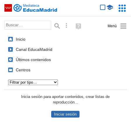
Mediateca de EducaMadrid
Saltar navegación
Servic
Educa
Palabra o frase:
Búsqueda avanzada
Ayuda
(en
ventana
Inicio
nueva)
Canal EducaMadrid
Últimos contenidos
Centros
Tipo de contenido:
Inicia sesión para aportar contenidos, crear listas de
reproducción...
Iniciar sesión