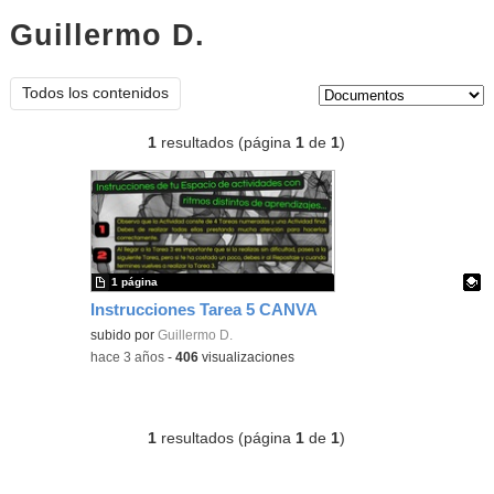
Guillermo D.
documentos
Tipo de contenido:
Todos los contenidos
1
resultados (página
1
de
1
)
1 página
Instrucciones Tarea 5 CANVA
Contenido educativo.
subido por
Guillermo D.
-
hace 3 años
-
406
visualizaciones
1
resultados (página
1
de
1
)