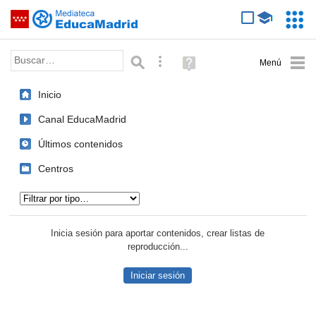
Mediateca de EducaMadrid
Saltar navegación
Servic
Educa
Palabra o frase:
Búsqueda avanzada
Ayuda
(en
ventana
Inicio
nueva)
Canal EducaMadrid
Últimos contenidos
Centros
Tipo de contenido:
Inicia sesión para aportar contenidos, crear listas de
reproducción...
Iniciar sesión