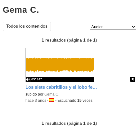
Gema C.
audios
Tipo de contenido:
Todos los contenidos
1
resultados (página
1
de
1
)
05′ 34″
Los siete cabritillos y el lobo feroz. Gema Cabrero
Contenido educativo.
subido por
Gema C.
-
hace 3 años
-
Idioma:
-
Escuchado
15
veces
1
resultados (página
1
de
1
)