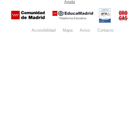
Ayuda
(en ventana nueva)
Certificación
Buzón
de
anónim
conformidad
del Pla
con el
Regiona
Esquema
contra l
Nacional de
Accesibilidad
Mapa
web
Aviso
legal
Contacto
Drogas 
Seguridad
la
(categoría
Comunid
MEDIA). El
de Madr
documento
se abrirá en
ventana
nueva.