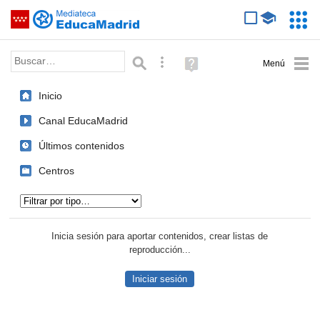
Mediateca de EducaMadrid
Saltar navegación
Servic
Educa
Palabra o frase:
Búsqueda avanzada
Ayuda
(en
ventana
Inicio
nueva)
Canal EducaMadrid
Últimos contenidos
Centros
Tipo de contenido:
Inicia sesión para aportar contenidos, crear listas de
reproducción...
Iniciar sesión