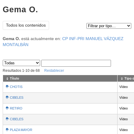
Gema O.
Tipo de contenido:
Todos los contenidos
Gema O.
está actualmente en:
CP INF-PRI MANUEL VÁZQUEZ
MONTALBÁN
Sus archivos
:
Resultados
1
-
10
de
68
Restablecer
Título
Tipo 
CHOTIS
Vídeo
CIBELES
Vídeo
RETIRO
Vídeo
CIBELES
Vídeo
PLAZA MAYOR
Vídeo