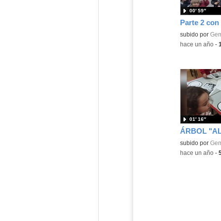
00′ 59″
Parte 2 con
Contenido educ
subido por
Gem
-
hace un año
-
01′ 16″
Contenido educ
subido por
Gem
-
hace un año
-