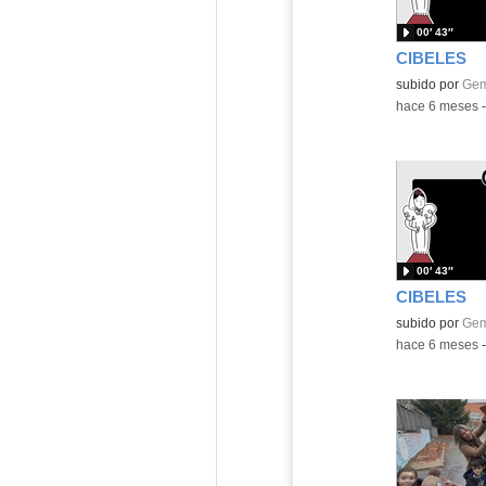
00′ 43″
CIBELES
Contenido educ
subido por
Gem
-
hace 6 meses
00′ 43″
CIBELES
Contenido educ
subido por
Gem
-
hace 6 meses