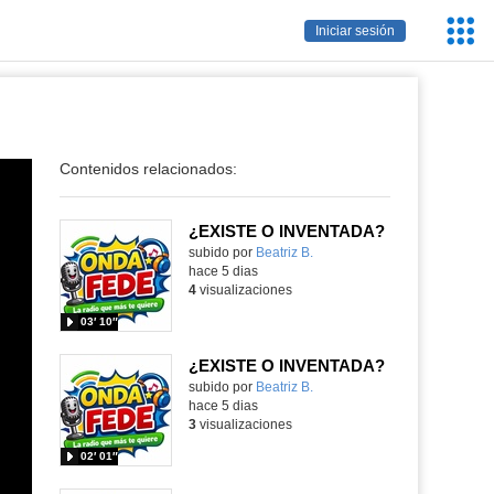
Servic
Iniciar sesión
Educa
Contenidos relacionados:
¿EXISTE O INVENTADA?
Contenido educativo.
subido por
Beatriz B.
-
hace 5 dias
4
visualizaciones
03′ 10″
¿EXISTE O INVENTADA?
Contenido educativo.
subido por
Beatriz B.
-
hace 5 dias
3
visualizaciones
02′ 01″