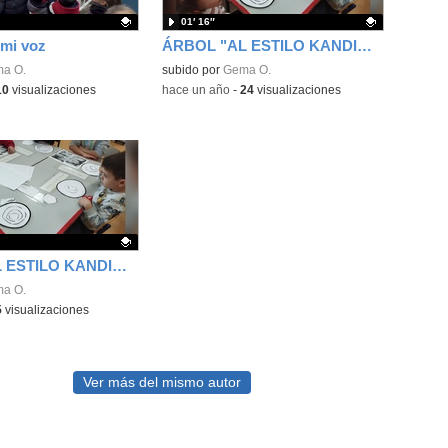
01′ 16″
 mi voz
ÁRBOL "AL ESTILO KANDINSKY"
ativo.
a O.
Contenido educativo.
subido por
Gema O.
10
visualizaciones
-
hace un año
-
24
visualizaciones
ÁRBOL "AL ESTILO KANDINSKY"
ativo.
a O.
5
visualizaciones
Ver más del mismo autor