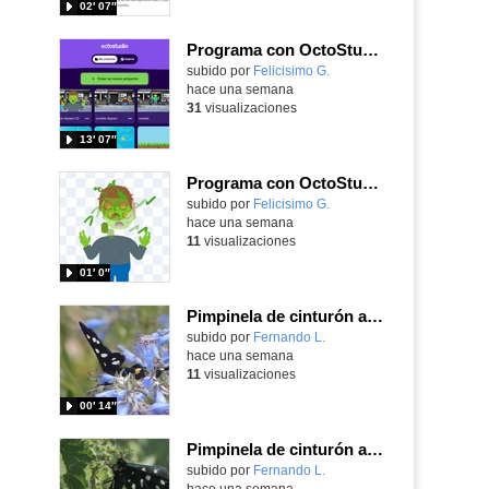
02′ 07″
Programa con OctoStudio, un juego de disparos contra Zombies con un cargador basado en el House of the dead
Contenido educativo.
subido por
Felicisimo G.
-
hace una semana
31
visualizaciones
13′ 07″
Programa con OctoStudio, un juego homenajeando al House of the dead con Zombies
Contenido educativo.
subido por
Felicisimo G.
-
hace una semana
11
visualizaciones
01′ 0″
Pimpinela de cinturón amarillo Amata phegea (Linnaeus, 1758)
Contenido educativo.
subido por
Fernando L.
-
hace una semana
11
visualizaciones
00′ 14″
Pimpinela de cinturón amarillo Amata phegea (Linnaeus, 1758)
Contenido educativo.
subido por
Fernando L.
-
hace una semana