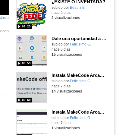
¿EXISTE O INVENTADA?
Contenido educativo.
subido por
Beatriz B.
-
hace 5 dias
Ajuste
de
2
visualizaciones
pantalla
o
03′ 23″
iones
Dale una oportunidad a los Chromebooks y utiliza un proyector para realizar talleres si no tienes pantallas táctiles
Contenido educativo.
subido por
Felicisimo G.
-
hace 6 dias
15
visualizaciones
00′ 59″
Instala MakeCode Arcade para trabajar offline en tu tablet, ordenador, Chromebook
Contenido educativo.
subido por
Felicisimo G.
-
hace 7 dias
14
visualizaciones
00′ 59″
Instala MakeCode Arcade offline para programar grandes juegos sin necesidad de Internet
Contenido educativo.
subido por
Felicisimo G.
-
hace 7 dias
1
visualizaciones