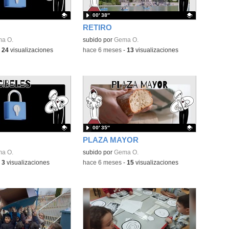
00′ 38″
RETIRO
ativo.
a O.
Contenido educativo.
subido por
Gema O.
-
24
visualizaciones
-
hace 6 meses
-
13
visualizaciones
00′ 35″
PLAZA MAYOR
ativo.
a O.
Contenido educativo.
subido por
Gema O.
-
3
visualizaciones
-
hace 6 meses
-
15
visualizaciones