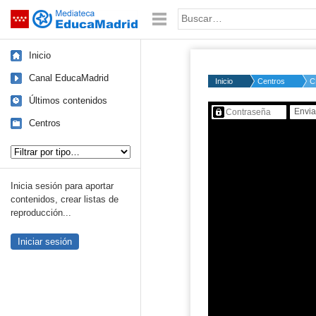
Mediateca de EducaMadrid
Saltar navegación
Palabra o frase:
Inicio
Canal EducaMadrid
Inicio
Centros
C
Últimos contenidos
Contenido protegido…
Centros
Tipo de contenido:
Inicia sesión para aportar
contenidos, crear listas de
reproducción...
Iniciar sesión