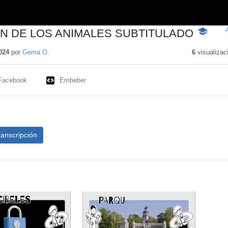
ÓN DE LOS ANIMALES SUBTITULADO
-
Contenid
educativo
024
por
Gema O.
6
visualizac
Facebook
Embeber
ranscripción