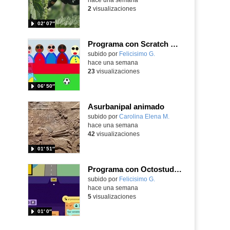
2
visualizaciones
02′ 07″
Programa con Scratch Jr una barrera que se desplaza para dar sensación de movimiento
Contenido educativo.
subido por
Felicisimo G.
-
hace una semana
23
visualizaciones
06′ 50″
Asurbanipal animado
Contenido educativo.
subido por
Carolina Elena M.
-
hace una semana
42
visualizaciones
01′ 51″
Programa con Octostudio, un juego de Educación Víal cruzando un paso de cebra.
Contenido educativo.
subido por
Felicisimo G.
-
hace una semana
5
visualizaciones
01′ 0″