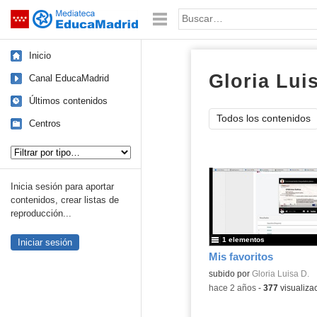
Mediateca de EducaMadrid
Saltar navegación
Palabra o frase:
Inicio
Gloria Lui
Canal EducaMadrid
Últimos contenidos
Todos los contenidos
Centros
Tipo de contenido:
Inicia sesión para aportar
contenidos, crear listas de
reproducción...
1 elementos
Iniciar sesión
Mis favoritos
subido por
Gloria Luisa D.
-
hace 2 años
-
377
visualiza