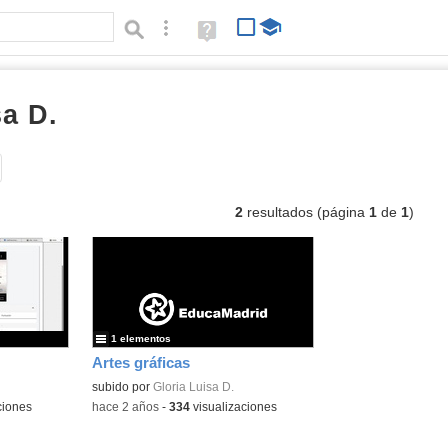
Búsqueda avanzada
Ayuda
(en
ventana
nueva)
sa D.
listas
Tipo de contenido:
2
resultados (página
1
de
1
)
1 elementos
Artes gráficas
subido por
Gloria Luisa D.
ciones
-
hace 2 años
-
334
visualizaciones