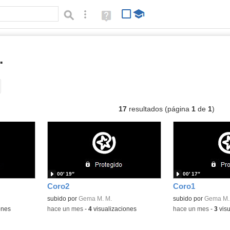
Búsqueda avanzada
Ayuda
(en
ventana
nueva)
.
vídeos
Tipo de contenido:
17
resultados (página
1
de
1
)
00′ 19″
00′ 17″
Coro2
Coro1
subido por
Gema M. M.
subido por
Gema M.
ones
-
hace un mes
-
4
visualizaciones
-
hace un mes
-
3
visu