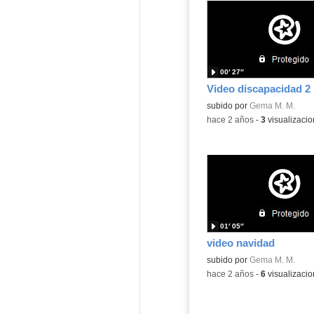
00′ 27″
Video discapacidad 2
subido por
Gema M. M.
-
hace 2 años
-
3
visualizaci
01′ 05″
video navidad
subido por
Gema M. M.
-
hace 2 años
-
6
visualizaci