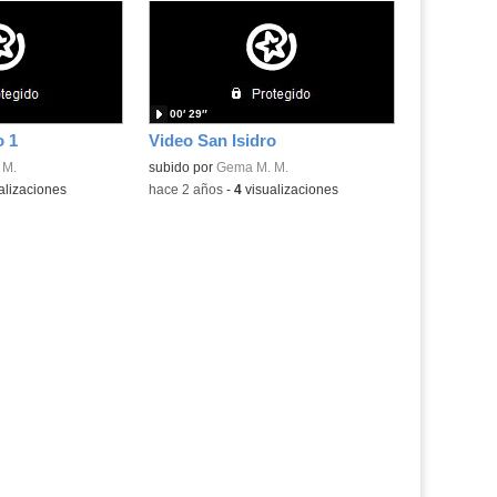
00′ 29″
o 1
Video San Isidro
 M.
subido por
Gema M. M.
alizaciones
-
hace 2 años
-
4
visualizaciones