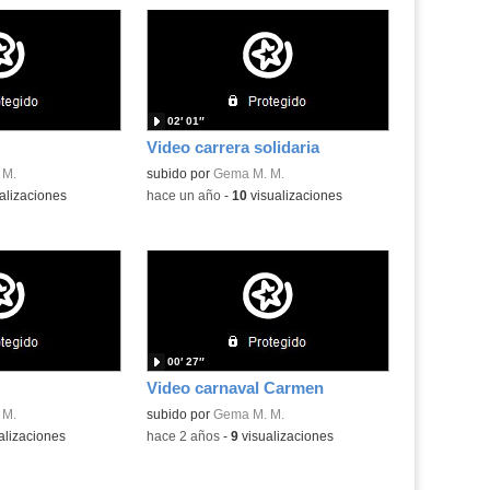
02′ 01″
Video carrera solidaria
 M.
subido por
Gema M. M.
alizaciones
-
hace un año
-
10
visualizaciones
00′ 27″
Video carnaval Carmen
 M.
subido por
Gema M. M.
alizaciones
-
hace 2 años
-
9
visualizaciones