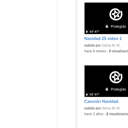
03′ 47″
Navidad 25 video 1
subido por
Gema M. M.
-
hace 6 meses
-
3
visualizac
02′ 07″
Canción Navidad
subido por
Gema M. M.
-
hace 2 años
-
2
visualizaci