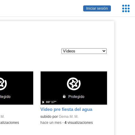
Servic
Iniciar sesión
Educa
00′ 17″
Video pre fiesta del agua
 M.
subido por
Gema M. M.
alizaciones
-
hace un mes
-
4
visualizaciones