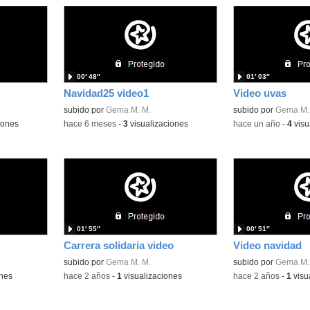
00′ 48″
01′ 03″
Navidad25 video1
Video uvas
subido por
Gema M. M.
subido por
Gema M.
iones
-
hace 6 meses
-
3
visualizaciones
-
hace un año
-
4
visu
01′ 55″
00′ 51″
Carrera solidaria video
Video navidad
subido por
Gema M. M.
subido por
Gema M.
ones
-
hace 2 años
-
1
visualizaciones
-
hace 2 años
-
1
visu