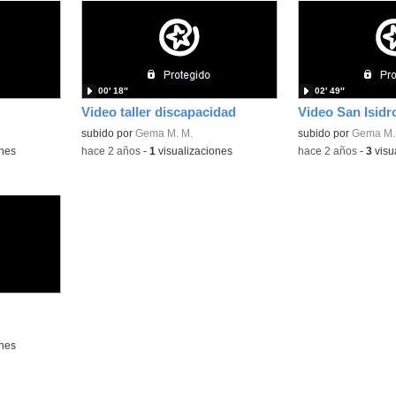
00′ 18″
02′ 49″
Video taller discapacidad
Video San Isidr
subido por
Gema M. M.
subido por
Gema M.
ones
-
hace 2 años
-
1
visualizaciones
-
hace 2 años
-
3
visu
ones