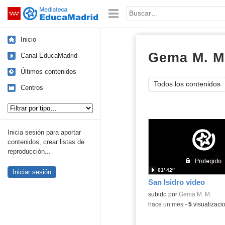
Mediateca de EducaMadrid
Saltar navegación
Palabra o frase:
Inicio
Gema M. M
Canal EducaMadrid
Últimos contenidos
Todos los contenidos
Centros
Tipo de contenido:
Inicia sesión para aportar
contenidos, crear listas de
reproducción...
01′ 42″
Iniciar sesión
San Isidro video
subido por
Gema M. M.
-
hace un mes
-
5
visualizaci