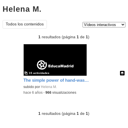
Helena M.
vídeos interactivos
Tipo de contenido:
Todos los contenidos
1
resultados (página
1
de
1
)
15 actividades
The simple power of hand-washing - QUIZ
Contenido educativo.
subido por
Helena M.
-
hace 6 años
-
966
visualizaciones
1
resultados (página
1
de
1
)