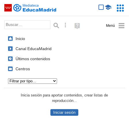
Mediateca de EducaMadrid
Saltar navegación
Servic
Educa
Palabra o frase:
Búsqueda avanzada
Ayuda
(en
ventana
Inicio
nueva)
Canal EducaMadrid
Últimos contenidos
Centros
Tipo de contenido:
Inicia sesión para aportar contenidos, crear listas de
reproducción...
Iniciar sesión