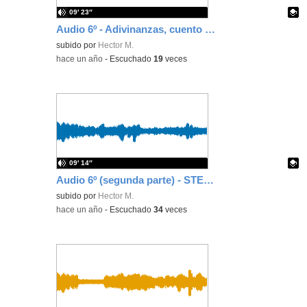
09′ 23″
Audio 6º - Adivinanzas, cuento de terror y entrevista a fisio - Curso 2023-24
Contenido educativo.
subido por
Hector M.
-
hace un año
-
Escuchado
19
veces
09′ 14″
Audio 6º (segunda parte) - STEM agua - Curso 2024-25
Contenido educativo.
subido por
Hector M.
-
hace un año
-
Escuchado
34
veces