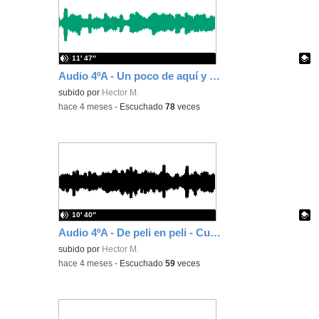
11′ 47″
Audio 4ºA - Un poco de aquí y de allá - Curso 2025-26
Contenido educativo.
subido por
Hector M.
-
hace 4 meses
-
Escuchado
78
veces
10′ 40″
Audio 4ºA - De peli en peli - Curso 2025-26
Contenido educativo.
subido por
Hector M.
-
hace 4 meses
-
Escuchado
59
veces