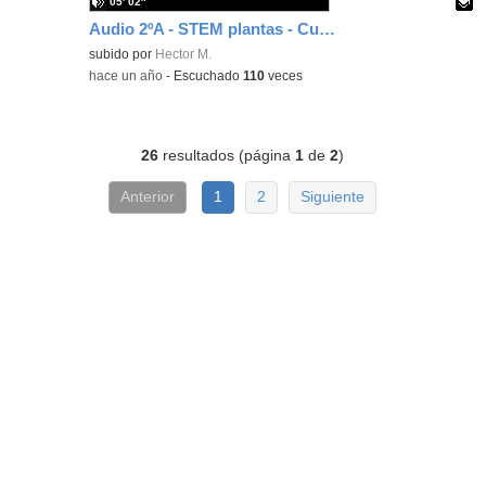
05′ 02″
Audio 2ºA - STEM plantas - Curso 2024-25
Contenido educativo.
subido por
Hector M.
-
hace un año
-
Escuchado
110
veces
26
resultados (página
1
de
2
)
Anterior
1
2
Siguiente