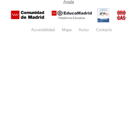
Ayuda
(en ventana nueva)
Certificación
Buzón
de
anónim
conformidad
del Pla
con el
Regiona
Esquema
contra l
Nacional de
Accesibilidad
Mapa
web
Aviso
legal
Contacto
Drogas 
Seguridad
la
(categoría
Comunid
MEDIA). El
de Madr
documento
se abrirá en
ventana
nueva.