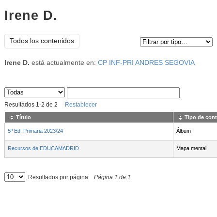
Irene D.
Tipo de contenido:
Todos los contenidos
Irene D.
está actualmente en:
CP INF-PRI ANDRES SEGOVIA
Sus archivos
:
Resultados
1
-
2
de
2
Restablecer
Título
Tipo de con
5º Ed. Primaria 2023/24
Álbum
Recursos de EDUCAMADRID
Mapa mental
Resultados por página
Página
1
de
1