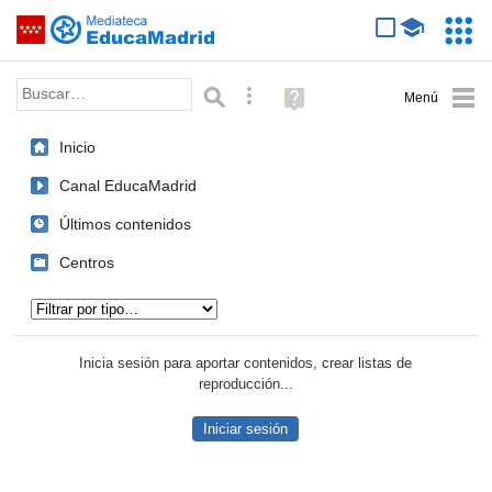
Mediateca de EducaMadrid
Saltar navegación
Servic
Educa
Palabra o frase:
Búsqueda avanzada
Ayuda
(en
ventana
Inicio
nueva)
Canal EducaMadrid
Últimos contenidos
Centros
Tipo de contenido:
Inicia sesión para aportar contenidos, crear listas de
reproducción...
Iniciar sesión