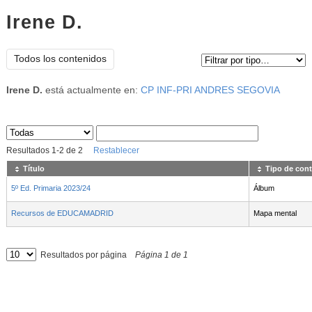
Irene D.
Tipo de contenido:
Todos los contenidos
Irene D.
está actualmente en:
CP INF-PRI ANDRES SEGOVIA
Sus archivos
:
Resultados
1
-
2
de
2
Restablecer
Título
Tipo de con
5º Ed. Primaria 2023/24
Álbum
Recursos de EDUCAMADRID
Mapa mental
Resultados por página
Página
1
de
1