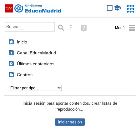
Mediateca de EducaMadrid
Saltar navegación
Servic
Educa
Palabra o frase:
Búsqueda avanzada
Ayuda
(en
ventana
Inicio
nueva)
Canal EducaMadrid
Últimos contenidos
Centros
Tipo de contenido:
Inicia sesión para aportar contenidos, crear listas de
reproducción...
Iniciar sesión