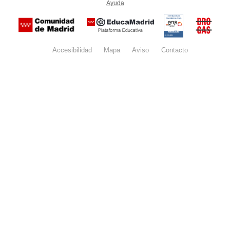
Ayuda
(en ventana nueva)
Certificación
Buzón
de
anónim
conformidad
del Pla
con el
Regiona
Esquema
contra l
Nacional de
Accesibilidad
Mapa
web
Aviso
legal
Contacto
Drogas 
Seguridad
la
(categoría
Comunid
MEDIA). El
de Madr
documento
se abrirá en
ventana
nueva.