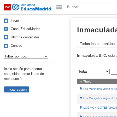
Mediateca de EducaMadrid
Saltar navegación
Palabra o frase:
Inicio
Inmaculada
Canal EducaMadrid
Últimos contenidos
Todos los contenidos
Centros
Tipo de contenido:
Inmaculada B. C.
está 
Inicia sesión para aportar
Sus archivos
:
contenidos, crear listas de
reproducción...
Título
Los Monigotes viajan al E
Iniciar sesión
Los Monigotes viajan al E
LOS MONIGOTES VIAJAN