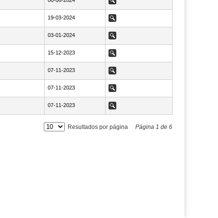
NaN06-06-2024
06-06-2024
Ver
NaN19-03-2024
19-03-2024
Ver
NaN03-01-2024
03-01-2024
Ver
NaN15-12-2023
15-12-2023
Ver
NaN07-11-2023
07-11-2023
Ver
NaN07-11-2023
07-11-2023
Ver
NaN07-11-2023
07-11-2023
Ver
Resultados por página
Página
1
de
6