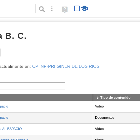
Búsqueda avanzada
Ayuda
(en
ventana
nueva)
 B. C.
Tipo de contenido:
actualmente en:
CP INF-PRI GINER DE LOS RIOS
Tipo de contenido
spacio
Vídeo
spacio
Documentos
 AL ESPACIO
Vídeo