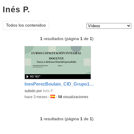
Inés P.
vídeos
Tipo de contenido:
Todos los contenidos
1
resultados (página
1
de
1
)
01′ 01″
InesPerezBoulais_CID_Grupo19_Video_Tarea2
subido por
Inés P.
-
hace 3 meses
-
Idioma:
-
58
visualizaciones
1
resultados (página
1
de
1
)