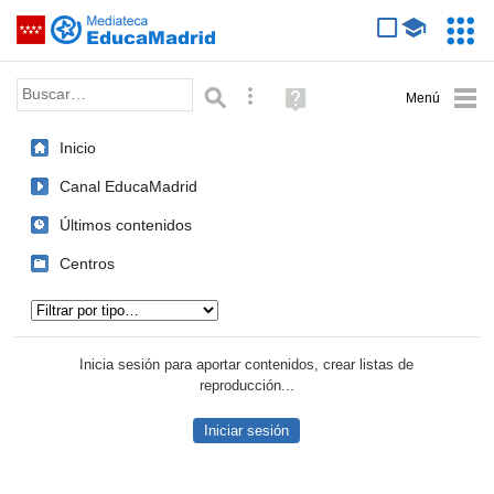
Mediateca de EducaMadrid
Saltar navegación
Servic
Educa
Palabra o frase:
Búsqueda avanzada
Ayuda
(en
ventana
Inicio
nueva)
Canal EducaMadrid
Últimos contenidos
Centros
Tipo de contenido:
Inicia sesión para aportar contenidos, crear listas de
reproducción...
Iniciar sesión