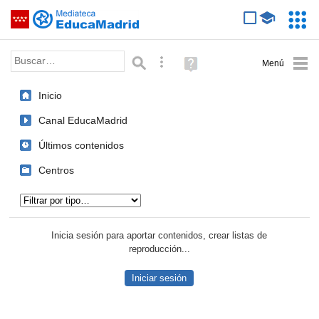
Mediateca de EducaMadrid
Saltar navegación
Servic
Educa
Palabra o frase:
Búsqueda avanzada
Ayuda
(en
ventana
Inicio
nueva)
Canal EducaMadrid
Últimos contenidos
Centros
Tipo de contenido:
Inicia sesión para aportar contenidos, crear listas de
reproducción...
Iniciar sesión