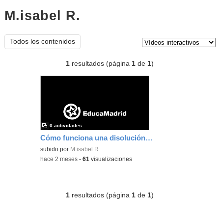
M.isabel R.
vídeos interactivos
Tipo de contenido:
Todos los contenidos
1
resultados (página
1
de
1
)
0 actividades
Cómo funciona una disolución tampón
subido por
M.isabel R.
-
hace 2 meses
-
61
visualizaciones
1
resultados (página
1
de
1
)