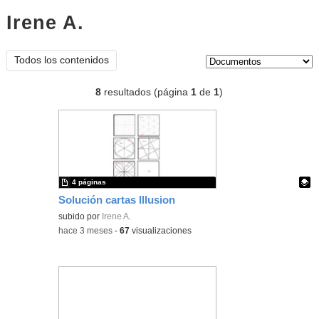
Irene A.
documentos
Tipo de contenido:
Todos los contenidos
8
resultados (página
1
de
1
)
4 páginas
Solución cartas Illusion
Contenido educativo.
subido por
Irene A.
-
hace 3 meses
-
67
visualizaciones