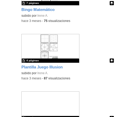
7 páginas
Bingo Matemático
Contenido educativo.
subido por
Irene A.
-
hace 3 meses
-
75
visualizaciones
4 páginas
Plantilla Juego Illusion
Contenido educativo.
subido por
Irene A.
-
hace 3 meses
-
87
visualizaciones