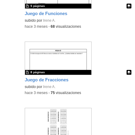
5 páginas
Juego de Funciones
Contenido educativo.
subido por
Irene A.
-
hace 3 meses
-
68
visualizaciones
8 páginas
Juego de Fracciones
Contenido educativo.
subido por
Irene A.
-
hace 3 meses
-
75
visualizaciones