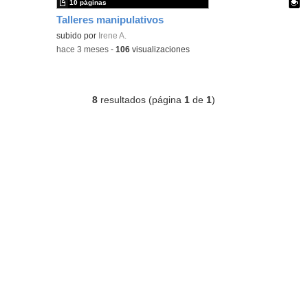
10 páginas
Talleres manipulativos
Contenido educativo.
subido por
Irene A.
-
hace 3 meses
-
106
visualizaciones
8
resultados (página
1
de
1
)