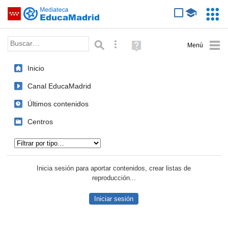
Mediateca de EducaMadrid
Saltar navegación
Servic
Educa
Palabra o frase:
Búsqueda avanzada
Ayuda
(en
ventana
Inicio
nueva)
Canal EducaMadrid
Últimos contenidos
Centros
Tipo de contenido:
Inicia sesión para aportar contenidos, crear listas de
reproducción...
Iniciar sesión