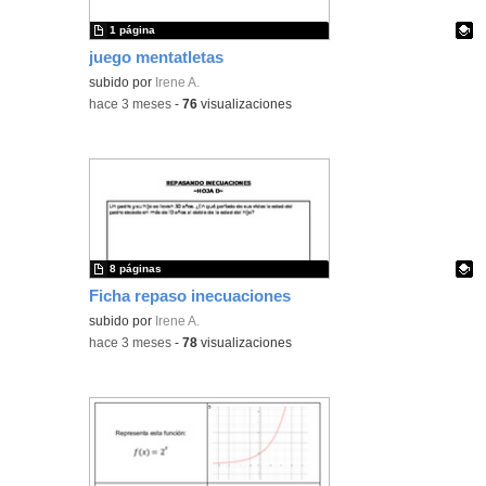
1 página
juego mentatletas
Contenido educativo.
subido por
Irene A.
-
hace 3 meses
-
76
visualizaciones
8 páginas
Ficha repaso inecuaciones
Contenido educativo.
subido por
Irene A.
-
hace 3 meses
-
78
visualizaciones