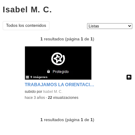
Isabel M. C.
listas
Tipo de contenido:
Todos los contenidos
1
resultados (página
1
de
1
)
9 imágenes
TRABAJAMOS LA ORIENTACIÓN ESPACIAL Y LA ROBÓTICA
Contenido educativo.
subido por
Isabel M. C.
-
hace 3 años
-
22
visualizaciones
1
resultados (página
1
de
1
)