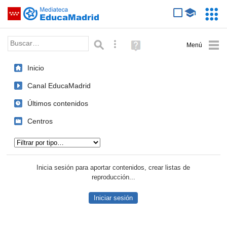
Mediateca de EducaMadrid
Saltar navegación
Servic
Educa
Palabra o frase:
Búsqueda avanzada
Ayuda
(en
ventana
Inicio
nueva)
Canal EducaMadrid
Últimos contenidos
Centros
Tipo de contenido:
Inicia sesión para aportar contenidos, crear listas de
reproducción...
Iniciar sesión