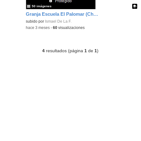
50 imágenes
Granja Escuela El Palomar (Chapinería) 12 - 05 - 26
Contenido educativo.
subido por
Ismael De La F.
-
hace 3 meses
-
60
visualizaciones
4
resultados (página
1
de
1
)