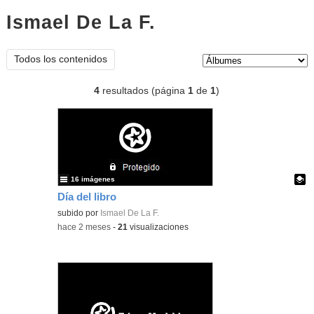
Ismael De La F.
Álbumes
Tipo de contenido:
Todos los contenidos
4
resultados (página
1
de
1
)
16 imágenes
Día del libro
Contenido educativo.
subido por
Ismael De La F.
-
hace 2 meses
-
21
visualizaciones