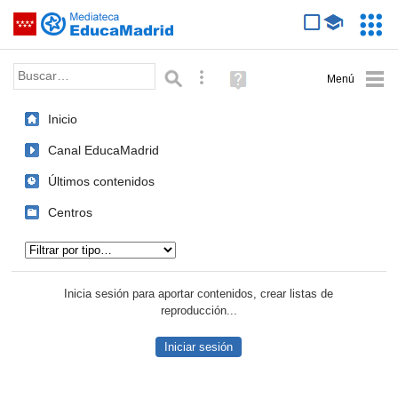
Mediateca de EducaMadrid
Saltar navegación
Servic
Educa
Palabra o frase:
Búsqueda avanzada
Ayuda
(en
ventana
Inicio
nueva)
Canal EducaMadrid
Últimos contenidos
Centros
Tipo de contenido:
Inicia sesión para aportar contenidos, crear listas de
reproducción...
Iniciar sesión