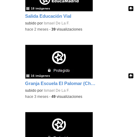
18 imágenes
Salida Educación Vial
Contenido educativo.
subido por
Ismael De La F.
-
hace 2 meses
-
39
visualizaciones
16 imágenes
Granja Escuela El Palomar (Chapinería) 12 - 05 - 26
-
Contenido educativo.
subido por
Ismael De La F.
-
hace 3 meses
-
49
visualizaciones