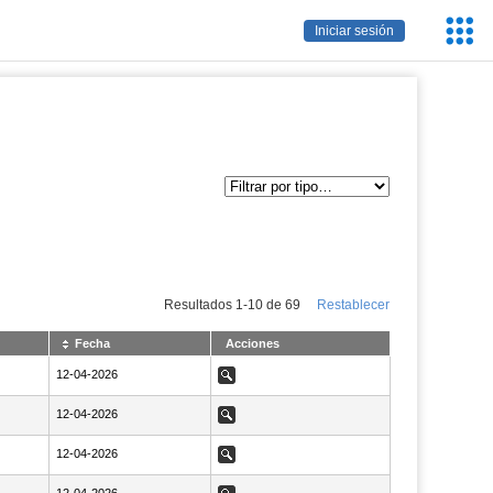
Servic
Iniciar sesión
Educa
Resultados
1
-
10
de
69
Restablecer
Fecha
Acciones
NaN12-04-2026
12-04-2026
Ver
NaN12-04-2026
12-04-2026
Ver
NaN12-04-2026
12-04-2026
Ver