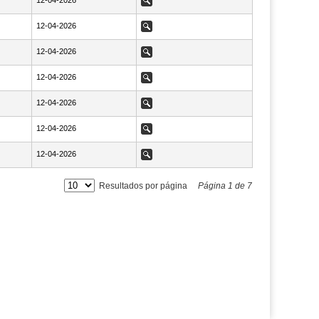
NaN12-04-2026
12-04-2026
Ver
NaN12-04-2026
12-04-2026
Ver
NaN12-04-2026
12-04-2026
Ver
NaN12-04-2026
12-04-2026
Ver
NaN12-04-2026
12-04-2026
Ver
NaN12-04-2026
12-04-2026
Ver
NaN12-04-2026
12-04-2026
Ver
Resultados por página
Página
1
de
7