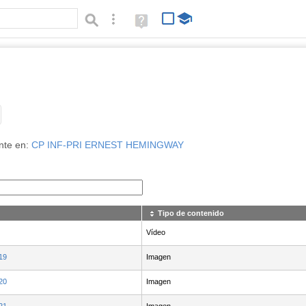
Búsqueda avanzada
Ayuda
(en
ventana
nueva)
Tipo de contenido:
nte en:
CP INF-PRI ERNEST HEMINGWAY
Tipo de contenido
Vídeo
19
Imagen
20
Imagen