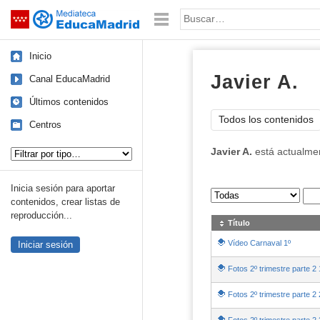
Mediateca de EducaMadrid
Saltar navegación
Palabra o frase:
Inicio
Javier A.
Canal EducaMadrid
Últimos contenidos
Todos los contenidos
Centros
Tipo de contenido:
Javier A.
está actualme
Inicia sesión para aportar
Sus archivos
:
contenidos, crear listas de
reproducción...
Título
Vídeo Carnaval 1º
Iniciar sesión
Fotos 2º trimestre parte 2 
Fotos 2º trimestre parte 2 